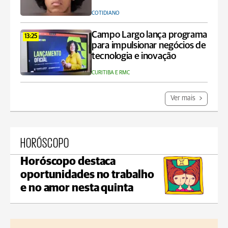
COTIDIANO
Campo Largo lança programa
13:25
para impulsionar negócios de
tecnologia e inovação
CURITIBA E RMC
Ver mais
HORÓSCOPO
Horóscopo destaca
oportunidades no trabalho
e no amor nesta quinta