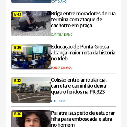
COTIDIANO
Briga entre moradores de rua
13:43
termina com ataque de
cachorro em praça
CURITIBA E RMC
Educação de Ponta Grossa
13:36
alcança maior nota da história
no Ideb
PONTA GROSSA
Colisão entre ambulância,
13:32
carreta e caminhão deixa
quatro feridos na PR-323
COTIDIANO
Pai atrai suspeito de estuprar
13:30
filha para emboscada e atira
no homem