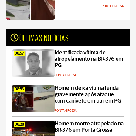
PONTA GROSSA
ÚLTIMAS NOTÍCIAS
Identificada vítima de
08:57
atropelamento na BR-376 em
PG
PONTA GROSSA
Homem deixa vítima ferida
08:53
gravemente após ataque
com canivete em bar em PG
PONTA GROSSA
Homem morre atropelado na
08:28
BR-376 em Ponta Grossa