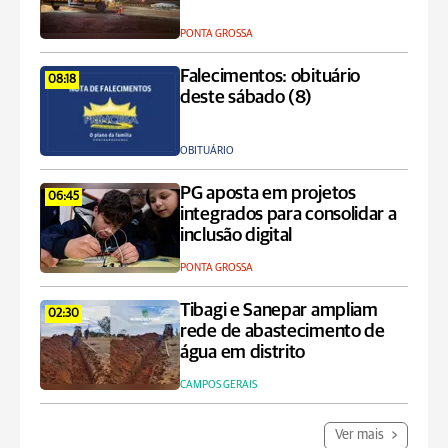
PONTA GROSSA
Falecimentos: obituário
08:18
deste sábado (8)
OBITUÁRIO
PG aposta em projetos
06:45
integrados para consolidar a
inclusão digital
PONTA GROSSA
Tibagi e Sanepar ampliam
02:30
rede de abastecimento de
água em distrito
CAMPOS GERAIS
Ver mais