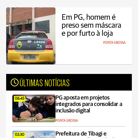
Em PG, homem é
preso sem máscara
e por furto à loja
PONTA GROSSA
ÚLTIMAS NOTÍCIAS
PG aposta em projetos
06:45
integrados para consolidar a
inclusão digital
PONTA GROSSA
Prefeitura de Tibagi e
02:30