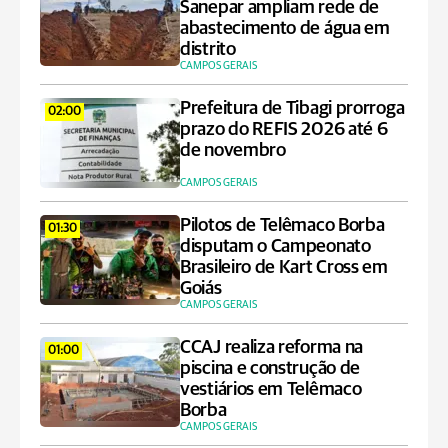
Sanepar ampliam rede de
abastecimento de água em
distrito
CAMPOS GERAIS
Prefeitura de Tibagi prorroga
02:00
prazo do REFIS 2026 até 6
de novembro
CAMPOS GERAIS
Pilotos de Telêmaco Borba
01:30
disputam o Campeonato
Brasileiro de Kart Cross em
Goiás
CAMPOS GERAIS
CCAJ realiza reforma na
01:00
piscina e construção de
vestiários em Telêmaco
Borba
CAMPOS GERAIS