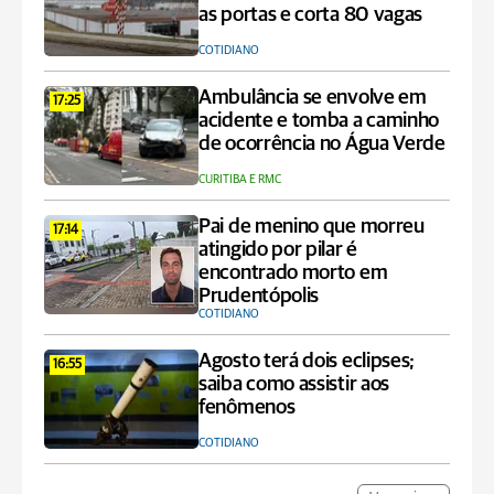
as portas e corta 80 vagas
COTIDIANO
Ambulância se envolve em
17:25
acidente e tomba a caminho
de ocorrência no Água Verde
CURITIBA E RMC
Pai de menino que morreu
17:14
atingido por pilar é
encontrado morto em
Prudentópolis
COTIDIANO
Agosto terá dois eclipses;
16:55
saiba como assistir aos
fenômenos
COTIDIANO