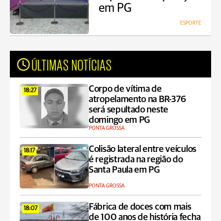
em PG
ESPORTE
ÚLTIMAS NOTÍCIAS
Corpo de vítima de
18:27
atropelamento na BR-376
será sepultado neste
domingo em PG
PONTA GROSSA
Colisão lateral entre veículos
18:17
é registrada na região do
Santa Paula em PG
PONTA GROSSA
Fábrica de doces com mais
18:07
de 100 anos de história fecha