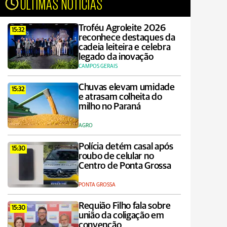
ÚLTIMAS NOTÍCIAS
Troféu Agroleite 2026
15:32
reconhece destaques da
cadeia leiteira e celebra
legado da inovação
CAMPOS GERAIS
Chuvas elevam umidade
15:32
e atrasam colheita do
milho no Paraná
AGRO
Polícia detém casal após
15:30
roubo de celular no
Centro de Ponta Grossa
PONTA GROSSA
Requião Filho fala sobre
15:30
união da coligação em
convenção