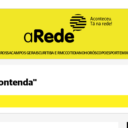
GROSSA
CAMPOS GERAIS
CURITIBA E RMC
COTIDIANO
HORÓSCOPO
ESPORTE
MI
Contenda"