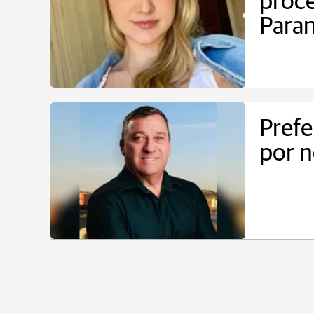
proce
Para
Prefe
por 