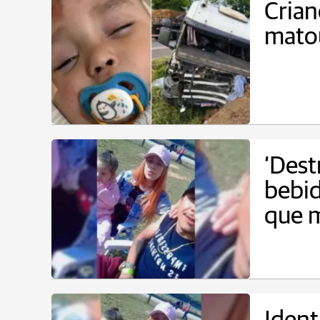
Crian
matou
‘Dest
bebid
que m