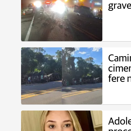
grave
Cami
cimen
fere 
Adol