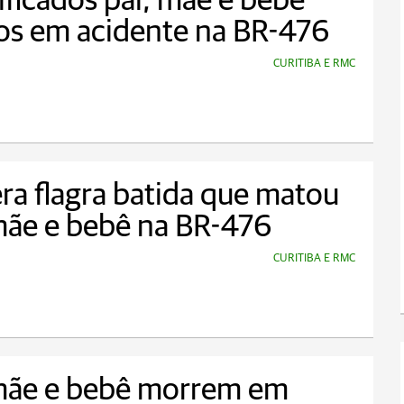
ificados pai, mãe e bebê
os em acidente na BR-476
CURITIBA E RMC
a flagra batida que matou
mãe e bebê na BR-476
CURITIBA E RMC
 mãe e bebê morrem em