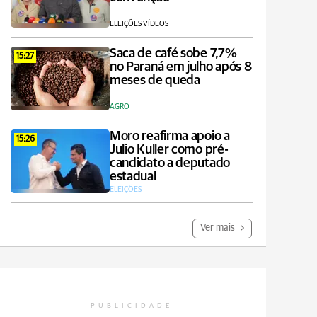
ELEIÇÕES VÍDEOS
Saca de café sobe 7,7%
15:27
no Paraná em julho após 8
meses de queda
AGRO
Moro reafirma apoio a
15:26
Julio Kuller como pré-
candidato a deputado
estadual
ELEIÇÕES
Ver mais
PUBLICIDADE