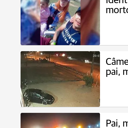
Ident
mort
Câmer
pai, 
Pai,