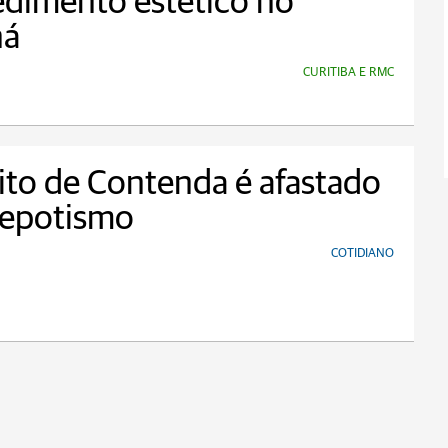
dimento estético no
ná
CURITIBA E RMC
ito de Contenda é afastado
nepotismo
COTIDIANO