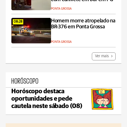
PONTA GROSSA
Homem morre atropelado na
08:28
BR-376 em Ponta Grossa
PONTA GROSSA
Ver mais
HORÓSCOPO
Horóscopo destaca
oportunidades e pede
cautela neste sábado (08)