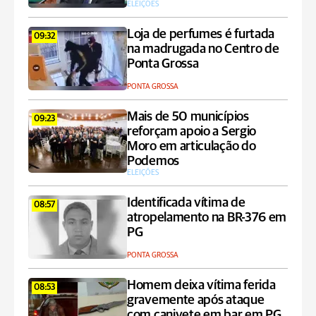
ELEIÇÕES
Loja de perfumes é furtada
09:32
na madrugada no Centro de
Ponta Grossa
PONTA GROSSA
Mais de 50 municípios
09:23
reforçam apoio a Sergio
Moro em articulação do
Podemos
ELEIÇÕES
Identificada vítima de
08:57
atropelamento na BR-376 em
PG
PONTA GROSSA
Homem deixa vítima ferida
08:53
gravemente após ataque
com canivete em bar em PG