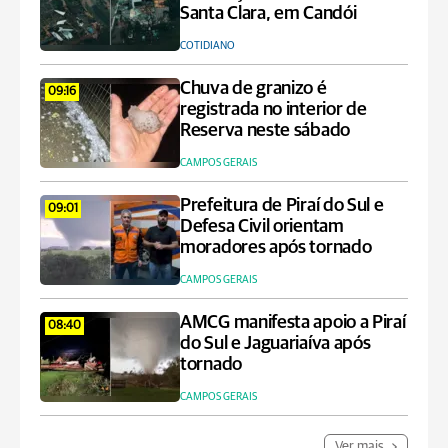
Santa Clara, em Candói
COTIDIANO
Chuva de granizo é
09:16
registrada no interior de
Reserva neste sábado
CAMPOS GERAIS
Prefeitura de Piraí do Sul e
09:01
Defesa Civil orientam
moradores após tornado
CAMPOS GERAIS
AMCG manifesta apoio a Piraí
08:40
do Sul e Jaguariaíva após
tornado
CAMPOS GERAIS
Ver mais