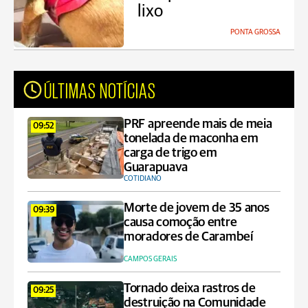
lixo
PONTA GROSSA
ÚLTIMAS NOTÍCIAS
PRF apreende mais de meia
09:52
tonelada de maconha em
carga de trigo em
Guarapuava
COTIDIANO
Morte de jovem de 35 anos
09:39
causa comoção entre
moradores de Carambeí
CAMPOS GERAIS
Tornado deixa rastros de
09:25
destruição na Comunidade