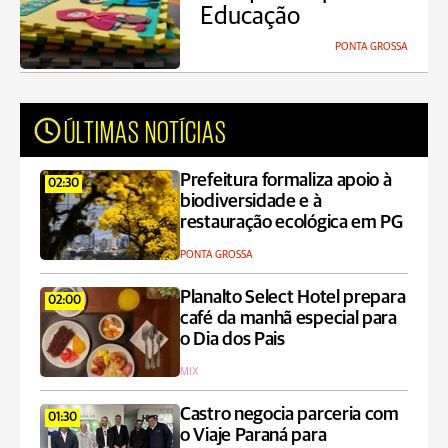
Educação
PONTA GROSSA
ÚLTIMAS NOTÍCIAS
Prefeitura formaliza apoio à
02:30
biodiversidade e à
restauração ecológica em PG
PONTA GROSSA
Planalto Select Hotel prepara
02:00
café da manhã especial para
o Dia dos Pais
MIX
Castro negocia parceria com
01:30
o Viaje Paraná para