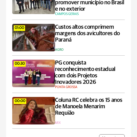
promover município no Brasil
e no exterior
CAMPOS GERAIS
Custos altos comprimem
01:00
margens dos avicultores do
Paraná
AGRO
PG conquista
00:30
reconhecimento estadual
com dois Projetos
Inovadores 2026
PONTA GROSSA
Coluna RC celebra os 15 anos
00:00
de Manoela Menarim
Requião
MIX