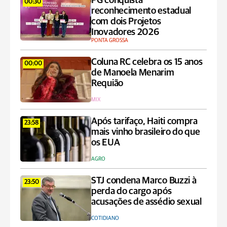
PG conquista
00:30
reconhecimento estadual
com dois Projetos
Inovadores 2026
PONTA GROSSA
Coluna RC celebra os 15 anos
00:00
de Manoela Menarim
Requião
MIX
Após tarifaço, Haiti compra
23:58
mais vinho brasileiro do que
os EUA
AGRO
STJ condena Marco Buzzi à
23:50
perda do cargo após
acusações de assédio sexual
COTIDIANO