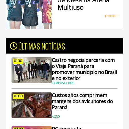
de Mesa na Arena
Multiuso
ESPORTE
ÚLTIMAS NOTÍCIAS
Castro negocia parceria com
01:30
o Viaje Paraná para
promover município no Brasil
e no exterior
CAMPOS GERAIS
Custos altos comprimem
01:00
margens dos avicultores do
Paraná
AGRO