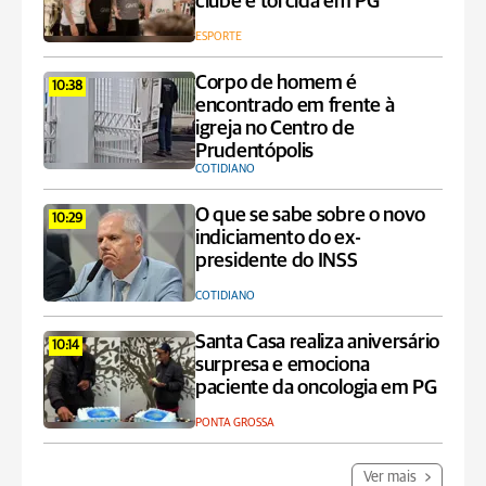
clube e torcida em PG
ESPORTE
Corpo de homem é
10:38
encontrado em frente à
igreja no Centro de
Prudentópolis
COTIDIANO
O que se sabe sobre o novo
10:29
indiciamento do ex-
presidente do INSS
COTIDIANO
Santa Casa realiza aniversário
10:14
surpresa e emociona
paciente da oncologia em PG
PONTA GROSSA
Ver mais