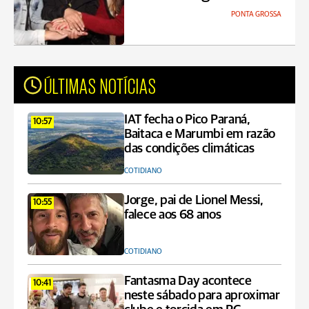
PONTA GROSSA
ÚLTIMAS NOTÍCIAS
IAT fecha o Pico Paraná,
10:57
Baitaca e Marumbi em razão
das condições climáticas
COTIDIANO
Jorge, pai de Lionel Messi,
10:55
falece aos 68 anos
COTIDIANO
Fantasma Day acontece
10:41
neste sábado para aproximar