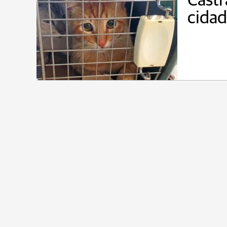
Castr
cida