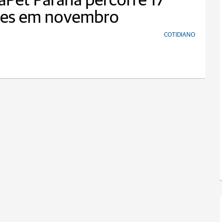
aPet Paraná percorre 17
des em novembro
COTIDIANO