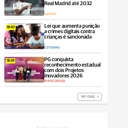
Real Madrid até 2032
ESPORTE
Lei que aumenta punição
18:40
a crimes digitais contra
crianças é sancionada
COTIDIANO
PG conquista
18:39
reconhecimento estadual
com dois Projetos
Inovadores 2026
PONTA GROSSA
Ver mais