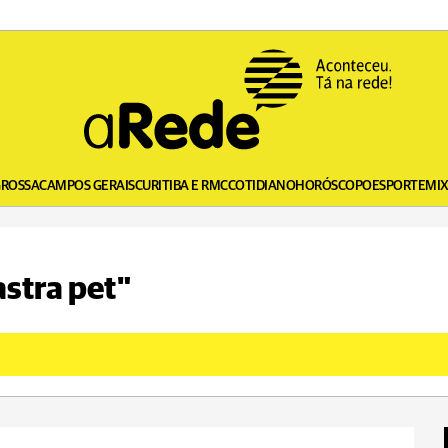
GROSSA
CAMPOS GERAIS
CURITIBA E RMC
COTIDIANO
HORÓSCOPO
ESPORTE
MI
astra pet"