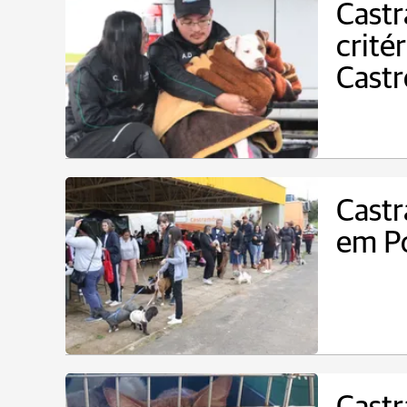
Castr
crité
Castr
Castr
em P