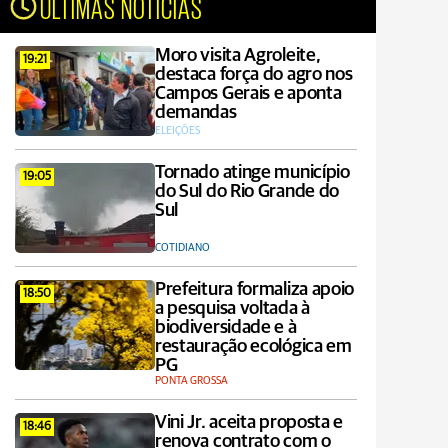
ÚLTIMAS NOTÍCIAS
Moro visita Agroleite,
19:21
destaca força do agro nos
Campos Gerais e aponta
demandas
ELEIÇÕES
Tornado atinge município
19:05
do Sul do Rio Grande do
Sul
COTIDIANO
Prefeitura formaliza apoio
18:50
a pesquisa voltada à
biodiversidade e à
restauração ecológica em
PG
PONTA GROSSA
Vini Jr. aceita proposta e
18:46
renova contrato com o