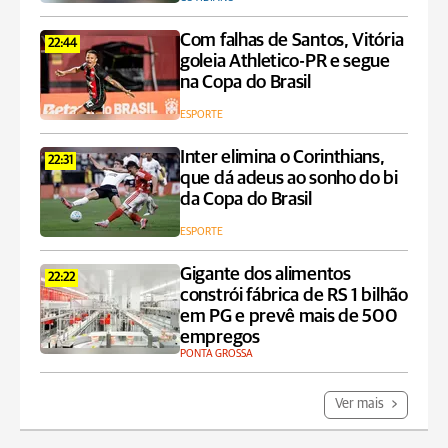
Com falhas de Santos, Vitória
22:44
goleia Athletico-PR e segue
na Copa do Brasil
ESPORTE
Inter elimina o Corinthians,
22:31
que dá adeus ao sonho do bi
da Copa do Brasil
ESPORTE
Gigante dos alimentos
22:22
constrói fábrica de RS 1 bilhão
em PG e prevê mais de 500
empregos
PONTA GROSSA
Ver mais