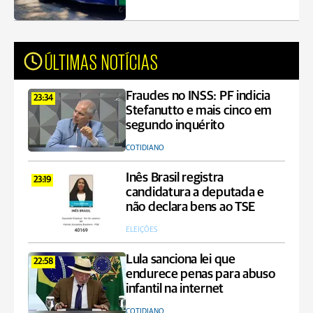
ÚLTIMAS NOTÍCIAS
Fraudes no INSS: PF indicia
23:34
Stefanutto e mais cinco em
segundo inquérito
COTIDIANO
Inês Brasil registra
23:19
candidatura a deputada e
não declara bens ao TSE
ELEIÇÕES
Lula sanciona lei que
22:58
endurece penas para abuso
infantil na internet
COTIDIANO