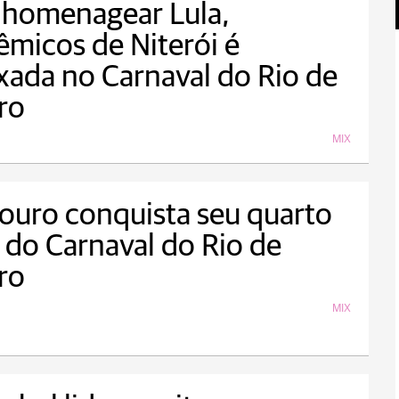
 homenagear Lula,
micos de Niterói é
xada no Carnaval do Rio de
ro
MIX
ouro conquista seu quarto
o do Carnaval do Rio de
ro
MIX