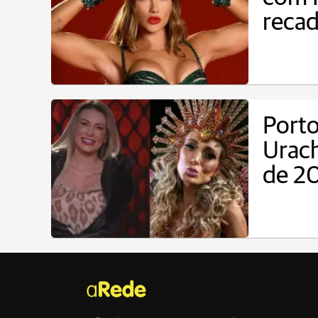
reca
Porto
Urac
de 2