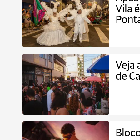
Vila 
Pont
Veja 
de Ca
Bloco