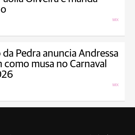
do
MIX
 da Pedra anuncia Andressa
h como musa no Carnaval
026
MIX