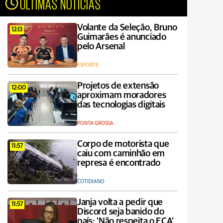
ÚLTIMAS NOTÍCIAS
Volante da Seleção, Bruno
12:13
Guimarães é anunciado
pelo Arsenal
ESPORTE
Projetos de extensão
12:00
aproximam moradores
das tecnologias digitais
PONTA GROSSA
Corpo de motorista que
11:57
caiu com caminhão em
represa é encontrado
COTIDIANO
Janja volta a pedir que
11:57
Discord seja banido do
país: 'Não respeita o ECA'