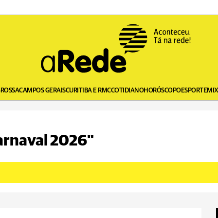
GROSSA
CAMPOS GERAIS
CURITIBA E RMC
COTIDIANO
HORÓSCOPO
ESPORTE
MI
carnaval 2026"