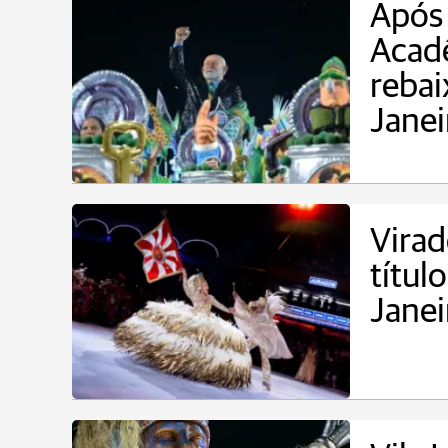
Após
Acadê
rebai
Janei
Virad
títul
Janei