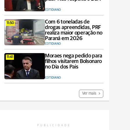
COTIDIANO
Com 6 toneladas de
11:50
drogas apreendidas, PRF
realiza maior operação no
Paraná em 2026
COTIDIANO
Moraes nega pedido para
11:41
filhos visitarem Bolsonaro
no Dia dos Pais
COTIDIANO
Ver mais
PUBLICIDADE