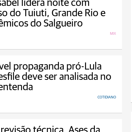
Isabel lidera noite com
so do Tuiuti, Grande Rio e
êmicos do Salgueiro
MIX
vel propaganda pró-Lula
sfile deve ser analisada no
 entenda
COTIDIANO
revisão técnica, Ases da