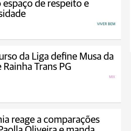
espaço de respeito e
sidade
VIVER BEM
rso da Liga define Musa da
e Rainha Trans PG
MIX
nia reage a comparações
aolla Oliveira e manda