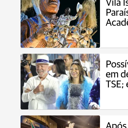
Vila 
Paraí
Acad
Possí
em de
TSE;
Após 