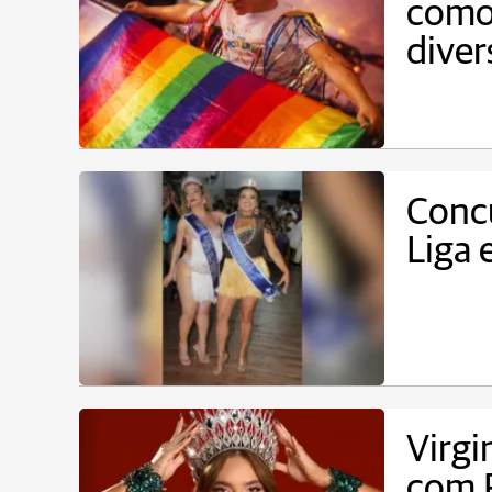
como 
diver
Concu
Liga 
Virgi
com P