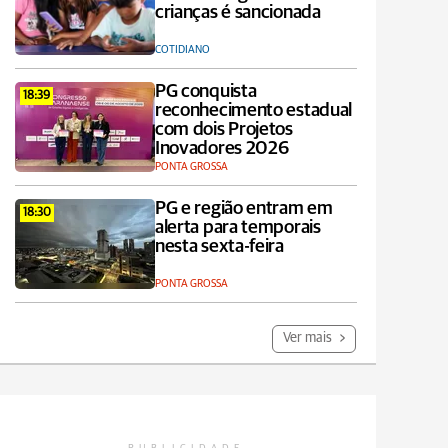
crianças é sancionada
COTIDIANO
PG conquista
18:39
reconhecimento estadual
com dois Projetos
Inovadores 2026
PONTA GROSSA
PG e região entram em
18:30
alerta para temporais
nesta sexta-feira
PONTA GROSSA
Ver mais