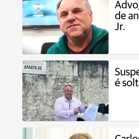
Advo
de an
Jr.
Suspe
é sol