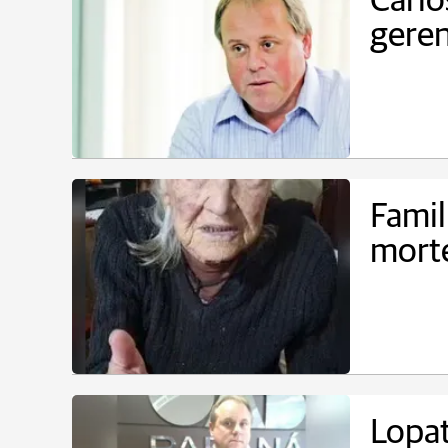
Carlo
geren
Famil
morte
Lopat