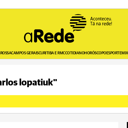
GROSSA
CAMPOS GERAIS
CURITIBA E RMC
COTIDIANO
HORÓSCOPO
ESPORTE
MI
arlos lopatiuk"