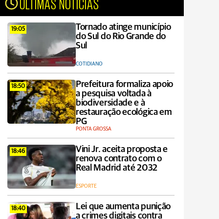
ÚLTIMAS NOTÍCIAS
Tornado atinge município
19:05
do Sul do Rio Grande do
Sul
COTIDIANO
Prefeitura formaliza apoio
18:50
a pesquisa voltada à
biodiversidade e à
restauração ecológica em
PG
PONTA GROSSA
Vini Jr. aceita proposta e
18:46
renova contrato com o
Real Madrid até 2032
ESPORTE
Lei que aumenta punição
18:40
a crimes digitais contra