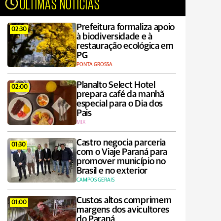
ÚLTIMAS NOTÍCIAS
Prefeitura formaliza apoio
02:30
à biodiversidade e à
restauração ecológica em
PG
PONTA GROSSA
Planalto Select Hotel
02:00
prepara café da manhã
especial para o Dia dos
Pais
MIX
Castro negocia parceria
01:30
com o Viaje Paraná para
promover município no
Brasil e no exterior
CAMPOS GERAIS
Custos altos comprimem
01:00
margens dos avicultores
do Paraná