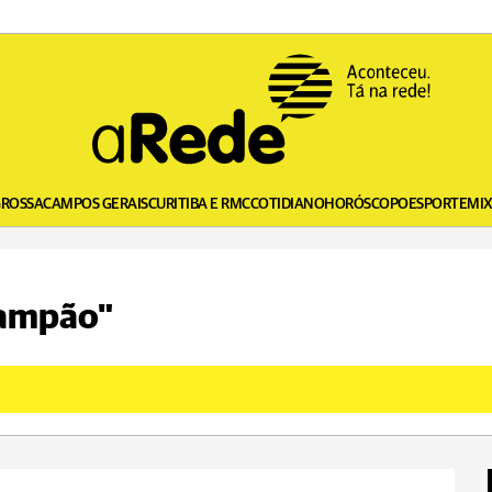
GROSSA
CAMPOS GERAIS
CURITIBA E RMC
COTIDIANO
HORÓSCOPO
ESPORTE
MI
campão"