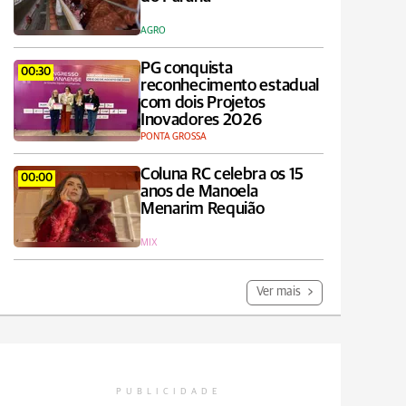
AGRO
PG conquista
00:30
reconhecimento estadual
com dois Projetos
Inovadores 2026
PONTA GROSSA
Coluna RC celebra os 15
00:00
anos de Manoela
Menarim Requião
MIX
Ver mais
PUBLICIDADE