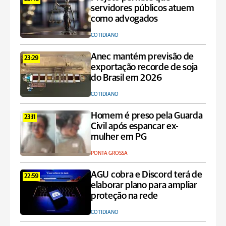
servidores públicos atuem
como advogados
COTIDIANO
Anec mantém previsão de
23:29
exportação recorde de soja
do Brasil em 2026
COTIDIANO
Homem é preso pela Guarda
23:11
Civil após espancar ex-
mulher em PG
PONTA GROSSA
AGU cobra e Discord terá de
22:59
elaborar plano para ampliar
proteção na rede
COTIDIANO