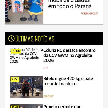
mobiliza cidades
em todo o Paraná
PONTA GROSSA
ÚLTIMAS NOTÍCIAS
Coluna RC destaca encontro
00:00
da CCV GWM no Agroleite
2026
MIX
Bitelo ergue 420 kg e bate
23:56
recorde brasileiro
ESPORTE
Projeto permite que
23:48