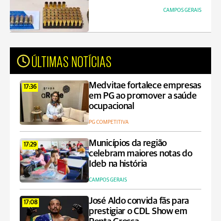
CAMPOS GERAIS
ÚLTIMAS NOTÍCIAS
Medvitae fortalece empresas
17:36
em PG ao promover a saúde
ocupacional
PG COMPETITIVA
Municípios da região
17:29
celebram maiores notas do
Ideb na história
CAMPOS GERAIS
José Aldo convida fãs para
17:08
prestigiar o CDL Show em