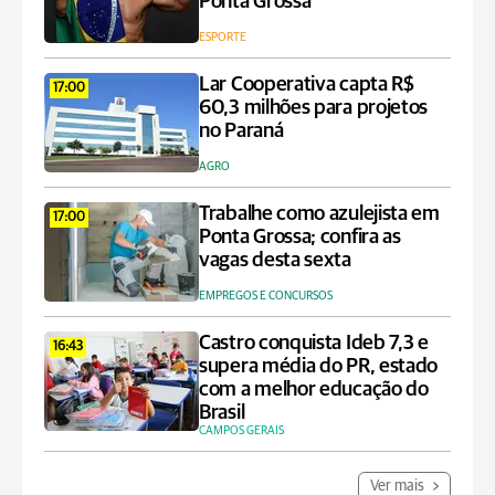
Ponta Grossa
ESPORTE
Lar Cooperativa capta R$
17:00
60,3 milhões para projetos
no Paraná
AGRO
Trabalhe como azulejista em
17:00
Ponta Grossa; confira as
vagas desta sexta
EMPREGOS E CONCURSOS
Castro conquista Ideb 7,3 e
16:43
supera média do PR, estado
com a melhor educação do
Brasil
CAMPOS GERAIS
Ver mais