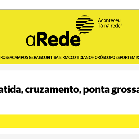
GROSSA
CAMPOS GERAIS
CURITIBA E RMC
COTIDIANO
HORÓSCOPO
ESPORTE
MI
batida, cruzamento, ponta gross