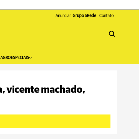
Anunciar
Grupo aRede
Contato
X
AGRO
ESPECIAIS
a, vicente machado,