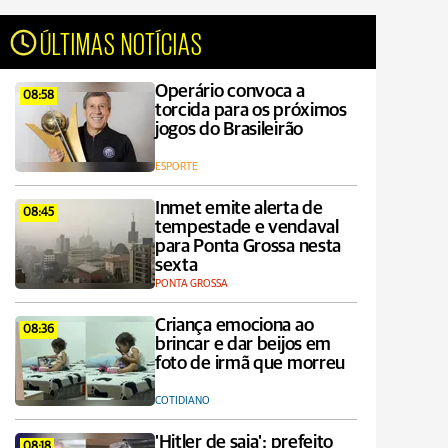
ÚLTIMAS NOTÍCIAS
Operário convoca a
08:58
torcida para os próximos
jogos do Brasileirão
ESPORTE
Inmet emite alerta de
08:45
tempestade e vendaval
para Ponta Grossa nesta
sexta
PONTA GROSSA
Criança emociona ao
08:36
brincar e dar beijos em
foto de irmã que morreu
COTIDIANO
'Hitler de saia': prefeito
08:18