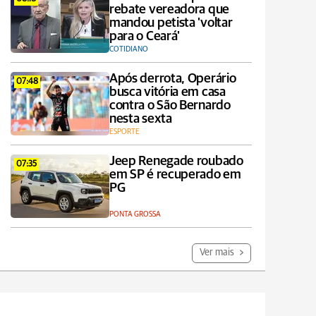
rebate vereadora que
mandou petista 'voltar
para o Ceará'
COTIDIANO
Após derrota, Operário
07:48
busca vitória em casa
contra o São Bernardo
nesta sexta
ESPORTE
Jeep Renegade roubado
07:35
em SP é recuperado em
PG
PONTA GROSSA
Ver mais