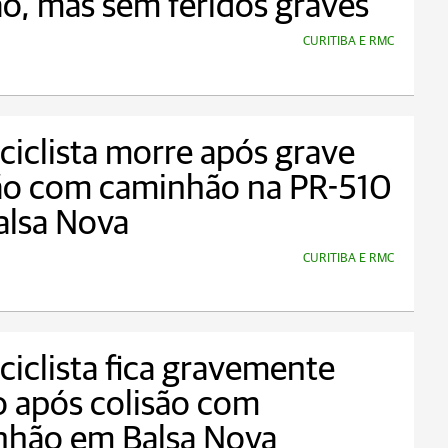
ão, mas sem feridos graves
CURITIBA E RMC
iclista morre após grave
são com caminhão na PR-510
alsa Nova
CURITIBA E RMC
iclista fica gravemente
o após colisão com
nhão em Balsa Nova