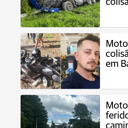
colis
Motoc
coli
em B
Motoc
ferid
cami