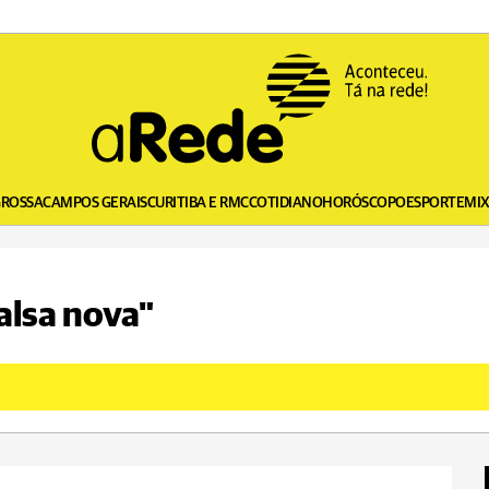
GROSSA
CAMPOS GERAIS
CURITIBA E RMC
COTIDIANO
HORÓSCOPO
ESPORTE
MI
alsa nova"