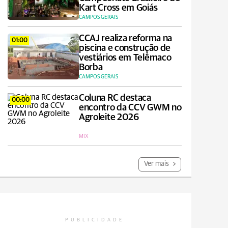
Kart Cross em Goiás
CAMPOS GERAIS
CCAJ realiza reforma na
01:00
piscina e construção de
vestiários em Telêmaco
Borba
CAMPOS GERAIS
Coluna RC destaca
00:00
encontro da CCV GWM no
Agroleite 2026
MIX
Ver mais
PUBLICIDADE