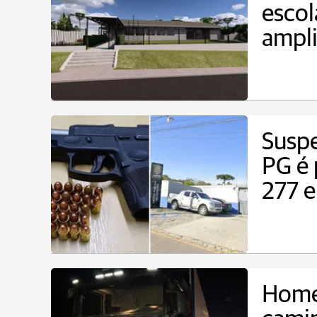
escol
ampl
Suspe
PG é 
277 
Home