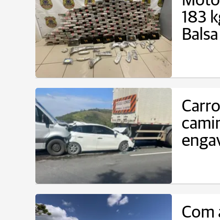
Motor
183 k
Balsa
Carro
camin
enga
Com a