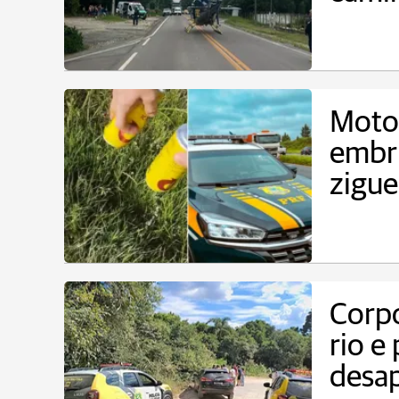
Motor
embri
zigu
Corp
rio e
desa