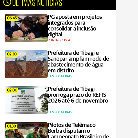
ÚLTIMAS NOTÍCIAS
PG aposta em projetos
06:45
integrados para
consolidar a inclusão
digital
PONTA GROSSA
Prefeitura de Tibagi e
02:30
Sanepar ampliam rede de
abastecimento de água
em distrito
CAMPOS GERAIS
Prefeitura de Tibagi
02:00
prorroga prazo do REFIS
2026 até 6 de novembro
CAMPOS GERAIS
Pilotos de Telêmaco
01:30
Borba disputam o
Campeonato Brasileiro de