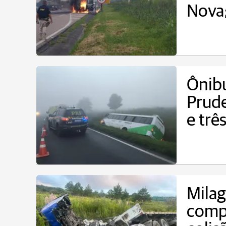
Nova;
Ônib
Prud
e trê
Milag
comp