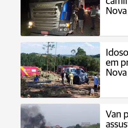
cami
Nova
Idoso
em pr
Nova
Van p
assus