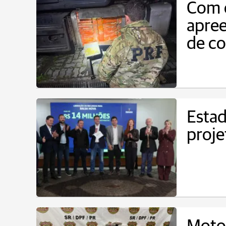
Com c
apre
de co
Estad
proje