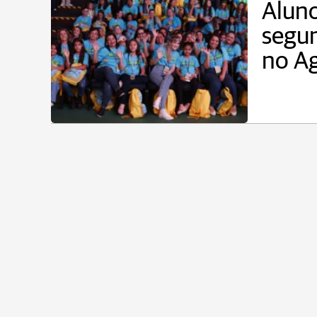
Aluno
segun
no Ag