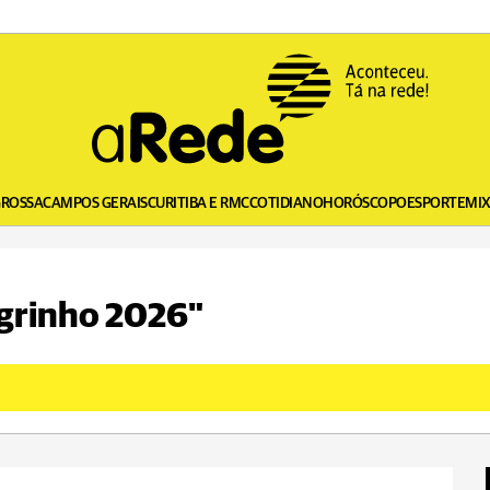
GROSSA
CAMPOS GERAIS
CURITIBA E RMC
COTIDIANO
HORÓSCOPO
ESPORTE
MI
Agrinho 2026"