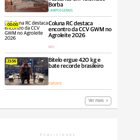
Borba
CAMPOS GERAIS
Coluna RC destaca
00:00
encontro da CCV GWM no
Agroleite 2026
MIX
Bitelo ergue 420 kg e
23:56
bate recorde brasileiro
ESPORTE
Ver mais
PUBLICIDADE