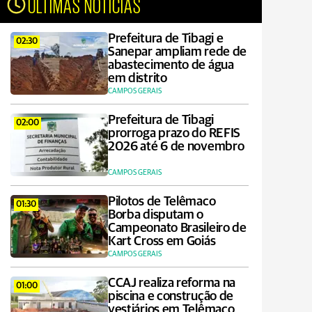
ÚLTIMAS NOTÍCIAS
Prefeitura de Tibagi e
02:30
Sanepar ampliam rede de
abastecimento de água
em distrito
CAMPOS GERAIS
Prefeitura de Tibagi
02:00
prorroga prazo do REFIS
2026 até 6 de novembro
CAMPOS GERAIS
Pilotos de Telêmaco
01:30
Borba disputam o
Campeonato Brasileiro de
Kart Cross em Goiás
CAMPOS GERAIS
CCAJ realiza reforma na
01:00
piscina e construção de
vestiários em Telêmaco