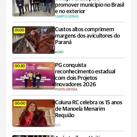
promover município no Brasil
e no exterior
CAMPOS GERAIS
Custos altos comprimem
01:00
margens dos avicultores do
Paraná
AGRO
PG conquista
00:30
reconhecimento estadual
com dois Projetos
Inovadores 2026
PONTA GROSSA
Coluna RC celebra os 15 anos
00:00
de Manoela Menarim
Requião
MIX