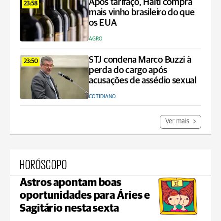
Após tarifaço, Haiti compra
23:58
mais vinho brasileiro do que
os EUA
AGRO
STJ condena Marco Buzzi à
23:50
perda do cargo após
acusações de assédio sexual
COTIDIANO
Ver mais
HORÓSCOPO
Astros apontam boas
oportunidades para Áries e
Sagitário nesta sexta