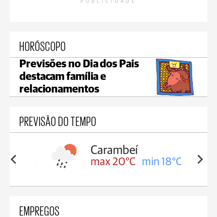
PUBLICIDADE
HORÓSCOPO
Previsões no Dia dos Pais
destacam família e
relacionamentos
PREVISÃO DO TEMPO
Carambeí
in 18°C
max 20°C
min 18°C
EMPREGOS