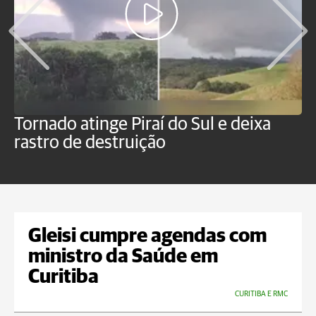
Tornado atinge Piraí do Sul e deixa
H
rastro de destruição
C
m
Gleisi cumpre agendas com
ministro da Saúde em
Curitiba
CURITIBA E RMC