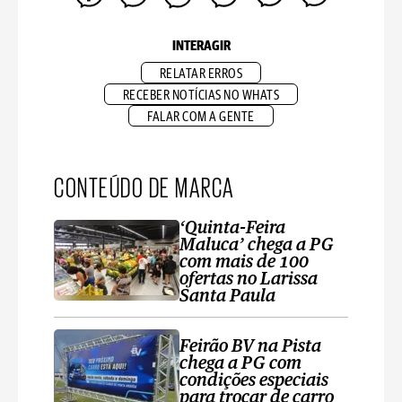
INTERAGIR
RELATAR ERROS
RECEBER NOTÍCIAS NO WHATS
FALAR COM A GENTE
CONTEÚDO DE MARCA
‘Quinta-Feira
Maluca’ chega a PG
com mais de 100
ofertas no Larissa
Santa Paula
Feirão BV na Pista
chega a PG com
condições especiais
para trocar de carro