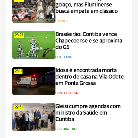
golaço, mas Fluminense
busca empate em clássico
ESPORTE
Brasileirão: Coritiba vence
23:22
Chapecoense e se aproxima
do G5
COTIDIANO
Idosa é encontrada morta
23:11
dentro de casa na Vila Odete
em Ponta Grossa
PONTA GROSSA
Gleisi cumpre agendas com
22:51
ministro da Saúde em
Curitiba
CURITIBA E RMC