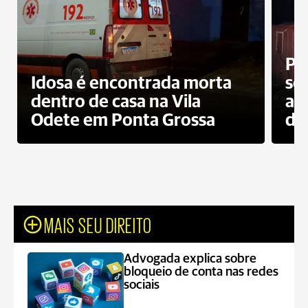
Pr
Idosa é encontrada morta
sec
dentro de casa na Vila
ap
Odete em Ponta Grossa
do
MAIS SEU DIREITO
Advogada explica sobre
bloqueio de conta nas redes
sociais