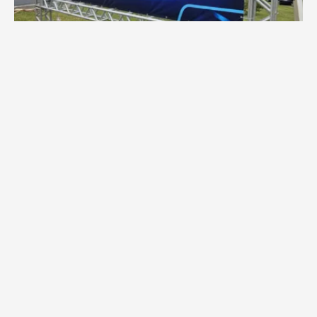
Feirão BV na Pista chega a PG com
condições especiais para trocar de carro
Parque Tecnológico Agroleite impulsiona