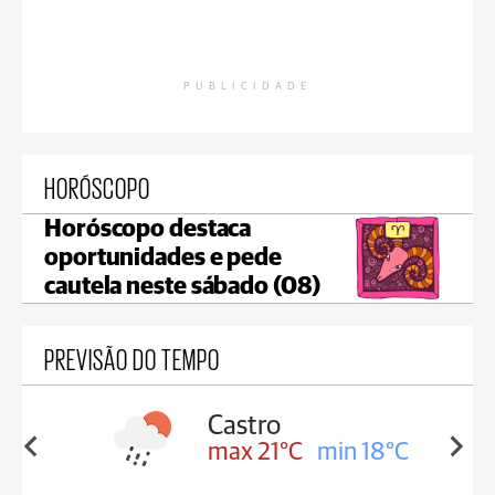
PUBLICIDADE
HORÓSCOPO
Horóscopo destaca
oportunidades e pede
cautela neste sábado (08)
PREVISÃO DO TEMPO
sa
Castro
in 18°C
max 21°C
min 18°C