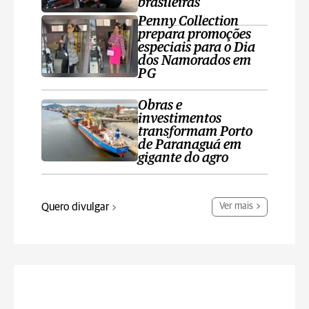
brasileiras
Penny Collection
prepara promoções
especiais para o Dia
dos Namorados em
PG
Obras e
investimentos
transformam Porto
de Paranaguá em
gigante do agro
Quero divulgar
Ver mais