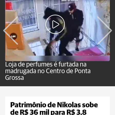
Loja de perfumes é furtada na
H
madrugada no Centro de Ponta
g
Grossa
c
Patrimônio de Nikolas sobe
de R$ 36 mil para R$ 3,8