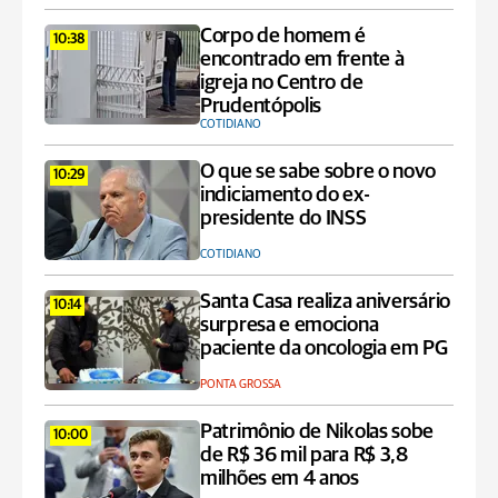
Corpo de homem é
10:38
encontrado em frente à
igreja no Centro de
Prudentópolis
COTIDIANO
O que se sabe sobre o novo
10:29
indiciamento do ex-
presidente do INSS
COTIDIANO
Santa Casa realiza aniversário
10:14
surpresa e emociona
paciente da oncologia em PG
PONTA GROSSA
Patrimônio de Nikolas sobe
10:00
de R$ 36 mil para R$ 3,8
milhões em 4 anos