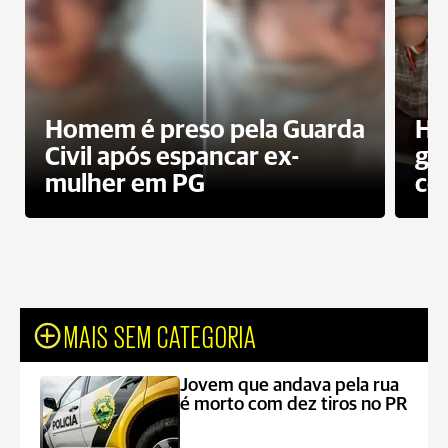
Homem é preso pela Guarda
Ho
Civil após espancar ex-
gr
mulher em PG
co
MAIS SEM CATEGORIA
Jovem que andava pela rua
é morto com dez tiros no PR