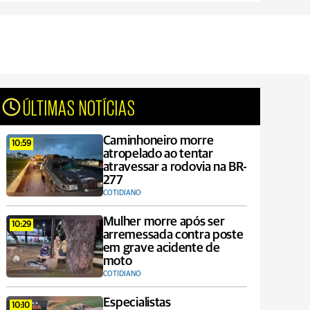
ÚLTIMAS NOTÍCIAS
Caminhoneiro morre
10:59
atropelado ao tentar
atravessar a rodovia na BR-
277
COTIDIANO
Mulher morre após ser
10:29
arremessada contra poste
em grave acidente de
moto
COTIDIANO
Especialistas
10:10