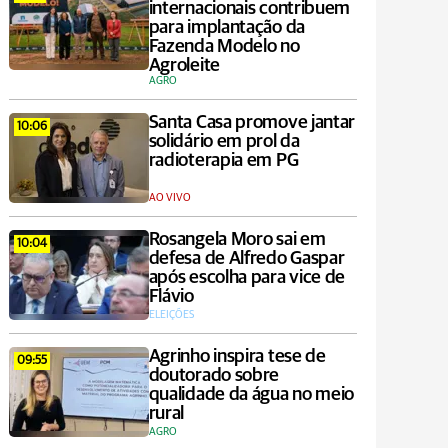
internacionais contribuem
para implantação da
Fazenda Modelo no
Agroleite
AGRO
Santa Casa promove jantar
10:06
solidário em prol da
radioterapia em PG
AO VIVO
Rosangela Moro sai em
10:04
defesa de Alfredo Gaspar
após escolha para vice de
Flávio
ELEIÇÕES
Agrinho inspira tese de
09:55
doutorado sobre
qualidade da água no meio
rural
AGRO