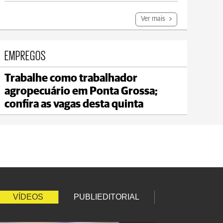
Ver mais
EMPREGOS
Trabalhe como trabalhador
Carambeí
agropecuário em Ponta Grossa;
max 21°C
min 18°C
confira as vagas desta quinta
VÍDEOS
PUBLIEDITORIAL