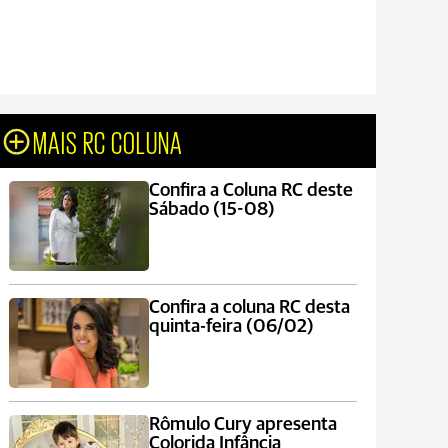
MAIS RC COLUNA
Confira a Coluna RC deste
Sábado (15-08)
Confira a coluna RC desta
quinta-feira (06/02)
Rômulo Cury apresenta
Colorida Infância