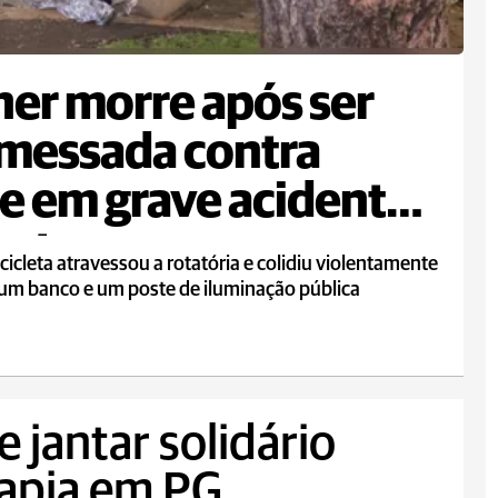
er morre após ser
messada contra
e em grave acidente
moto
icleta atravessou a rotatória e colidiu violentamente
 um banco e um poste de iluminação pública
 jantar solidário
rapia em PG