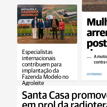
Mulh
arre
post
de 
Especialistas
A motoc
internacionais
contra
contribuem para
implantação da
COTIDIANO
Fazenda Modelo no
Agroleite
AGRO
Santa Casa promove
em prol da radiote