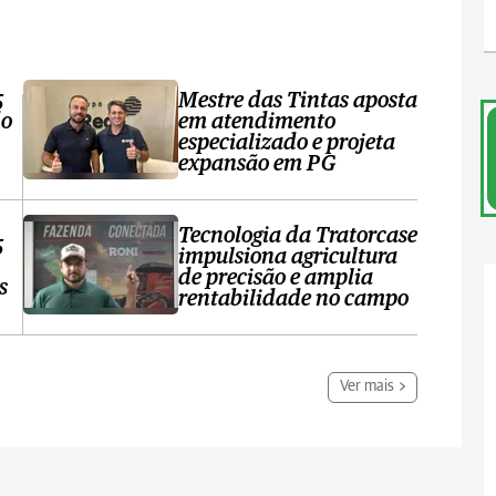
5
Mestre das Tintas aposta
do
em atendimento
especializado e projeta
expansão em PG
Tecnologia da Tratorcase
5
impulsiona agricultura
de precisão e amplia
s
rentabilidade no campo
Ver mais