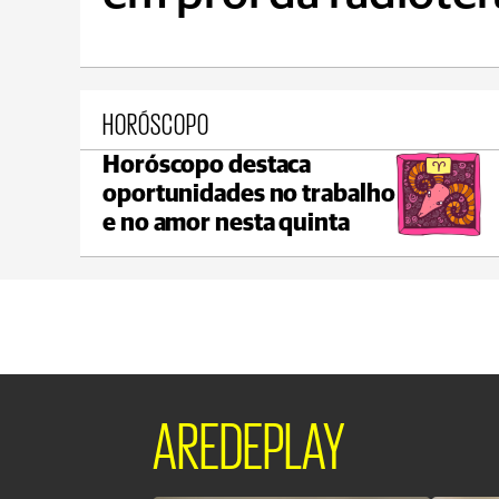
HORÓSCOPO
Horóscopo destaca
Ponta Grossa
oportunidades no trabalho
max 21°C
min 18°C
e no amor nesta quinta
AREDEPLAY