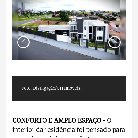
Foto: Divulgação/GH Imóveis.
F
CONFORTO E AMPLO ESPAÇO -
O
interior da residência foi pensado para