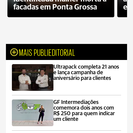
facadas em Ponta Grossa
es
MAIS PUBLIEDITORIAL
Ultrapack completa 21 anos
e lança campanha de
aniversário para clientes
GF Intermediações
comemora dois anos com
R$ 250 para quem indicar
um cliente