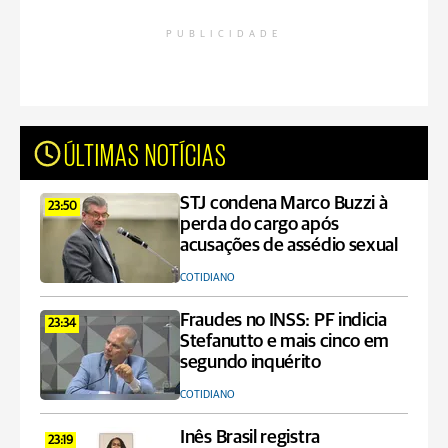
PUBLICIDADE
ÚLTIMAS NOTÍCIAS
STJ condena Marco Buzzi à
23:50
perda do cargo após
acusações de assédio sexual
COTIDIANO
Fraudes no INSS: PF indicia
23:34
Stefanutto e mais cinco em
segundo inquérito
COTIDIANO
Inês Brasil registra
23:19