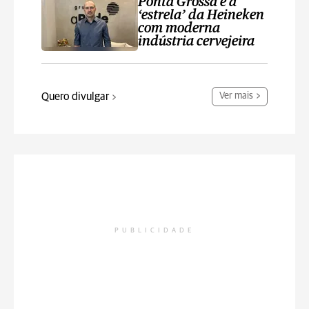
Ponta Grossa é a
‘estrela’ da Heineken
com moderna
indústria cervejeira
Quero divulgar
Ver mais
PUBLICIDADE