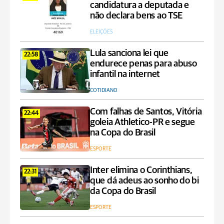
candidatura a deputada e
não declara bens ao TSE
ELEIÇÕES
Lula sanciona lei que
22:58
endurece penas para abuso
infantil na internet
COTIDIANO
Com falhas de Santos, Vitória
22:44
goleia Athletico-PR e segue
na Copa do Brasil
ESPORTE
Inter elimina o Corinthians,
22:31
que dá adeus ao sonho do bi
da Copa do Brasil
ESPORTE