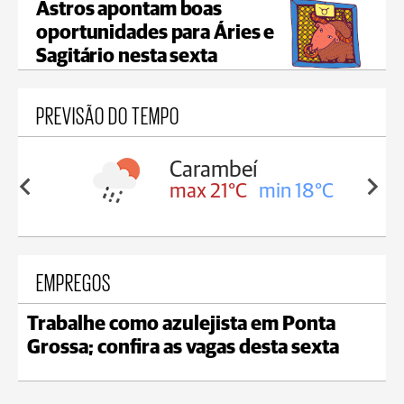
Astros apontam boas
oportunidades para Áries e
Sagitário nesta sexta
PREVISÃO DO TEMPO
Carambeí
in 18°C
max 21°C
min 18°C
EMPREGOS
Trabalhe como azulejista em Ponta
Grossa; confira as vagas desta sexta