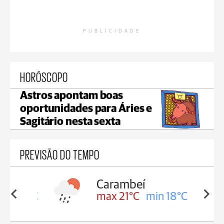
PUBLICIDADE
HORÓSCOPO
Astros apontam boas
oportunidades para Áries e
Sagitário nesta sexta
PREVISÃO DO TEMPO
Carambeí
in 18°C
max 21°C
min 18°C