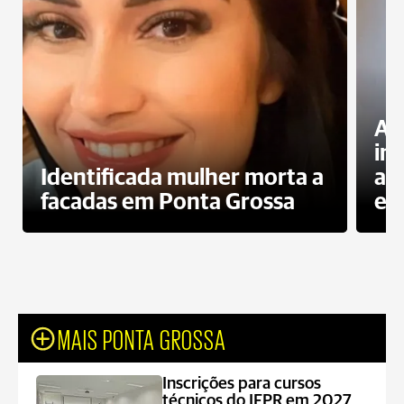
Al
in
Identificada mulher morta a
ag
facadas em Ponta Grossa
es
MAIS PONTA GROSSA
Inscrições para cursos
técnicos do IFPR em 2027