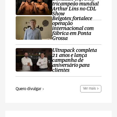
tricampeão mundial
Arthur Lins no CDL
Show
Belgotex fortalece
operação
internacional com
fábrica em Ponta
Grossa
Ultrapack completa
21 anos e lança
campanha de
aniversário para
clientes
Quero divulgar
Ver mais