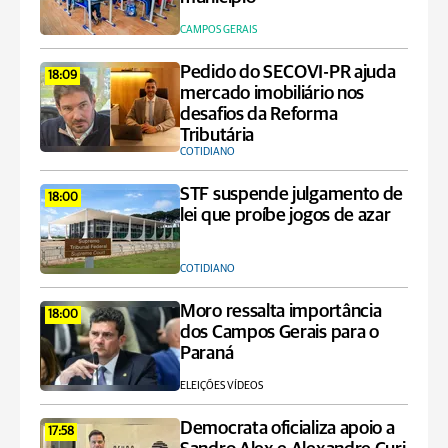
CAMPOS GERAIS
Pedido do SECOVI-PR ajuda
18:09
mercado imobiliário nos
desafios da Reforma
Tributária
COTIDIANO
STF suspende julgamento de
18:00
lei que proíbe jogos de azar
COTIDIANO
Moro ressalta importância
18:00
dos Campos Gerais para o
Paraná
ELEIÇÕES VÍDEOS
Democrata oficializa apoio a
17:58