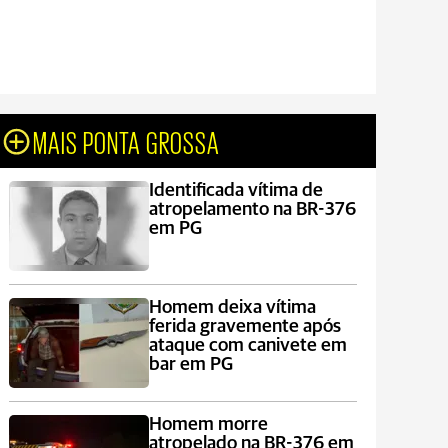
MAIS PONTA GROSSA
Identificada vítima de
atropelamento na BR-376
em PG
Homem deixa vítima
ferida gravemente após
ataque com canivete em
bar em PG
Homem morre
atropelado na BR-376 em