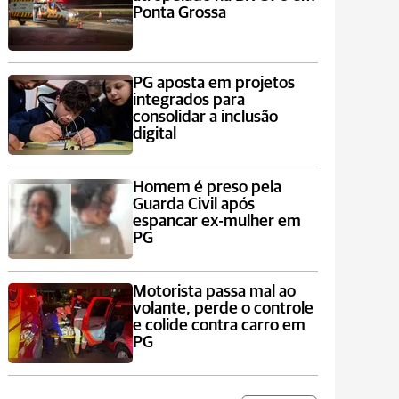
Ponta Grossa
PG aposta em projetos
integrados para
consolidar a inclusão
digital
Homem é preso pela
Guarda Civil após
espancar ex-mulher em
PG
Motorista passa mal ao
volante, perde o controle
e colide contra carro em
PG