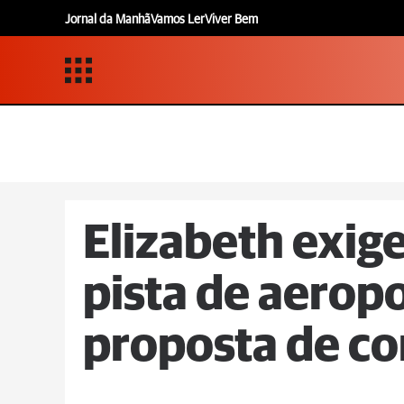
Jornal da Manhã
Vamos Ler
Viver Bem
Elizabeth exig
pista de aerop
proposta de c