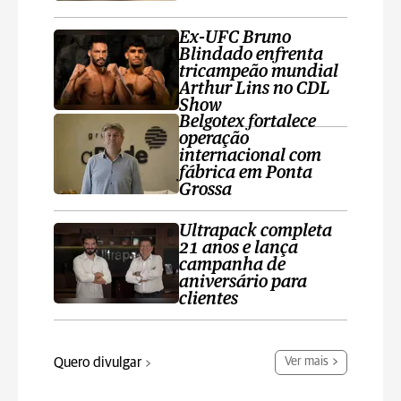
Ex-UFC Bruno
Blindado enfrenta
tricampeão mundial
Arthur Lins no CDL
Show
Belgotex fortalece
operação
internacional com
fábrica em Ponta
Grossa
Ultrapack completa
21 anos e lança
campanha de
aniversário para
clientes
Quero divulgar
Ver mais