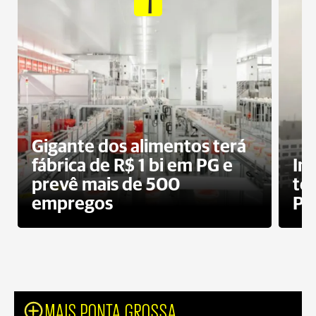
1
Gigante dos alimentos terá
fábrica de R$ 1 bi em PG e
In
prevê mais de 500
te
empregos
Po
MAIS PONTA GROSSA