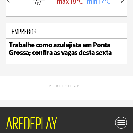
in 18°C
max 18°C
min 17°C
EMPREGOS
Trabalhe como azulejista em Ponta
Grossa; confira as vagas desta sexta
PUBLICIDADE
AREDEPLAY