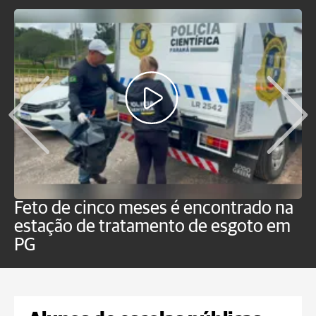
Feto de cinco meses é encontrado na
H
estação de tratamento de esgoto em
m
PG
a