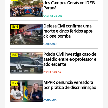
dos Campos Gerais no IDEB
Paraná
CAMPOS GERAIS
Defesa Civil confirma uma
12:46
morte e cinco feridos após
ciclone bomba
COTIDIANO
Polícia Civil investiga caso de
12:37
assédio entre ex-professor e
adolescente
PONTA GROSSA
MPPR denuncia vereadora
12:23
por prática de discriminação
COTIDIANO