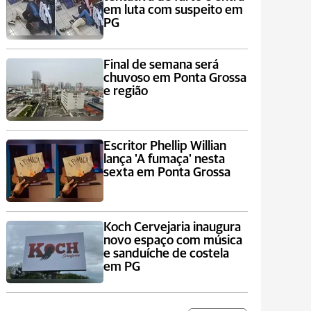
em luta com suspeito em
PG
Final de semana será
chuvoso em Ponta Grossa
e região
Escritor Phellip Willian
lança 'A fumaça' nesta
sexta em Ponta Grossa
Koch Cervejaria inaugura
novo espaço com música
e sanduíche de costela
em PG