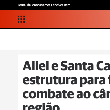
Jornal da Manhã
Vamos Ler
Viver Bem
Aliel e Santa 
estrutura para 
combate ao câ
região