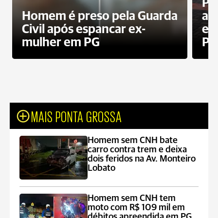
Pa
Homem é preso pela Guarda
ati
Civil após espancar ex-
en
mulher em PG
Pr
MAIS PONTA GROSSA
Homem sem CNH bate
carro contra trem e deixa
dois feridos na Av. Monteiro
Lobato
Homem sem CNH tem
moto com R$ 109 mil em
débitos apreendida em PG