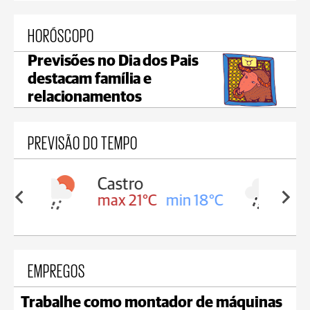
HORÓSCOPO
Previsões no Dia dos Pais
destacam família e
relacionamentos
PREVISÃO DO TEMPO
Carambeí
in 18°C
max 20°C
min 18°C
EMPREGOS
Trabalhe como montador de máquinas