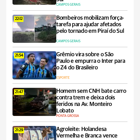
CAMPOS GERAIS
Bombeiros mobilizam força-
22:12
tarefa para ajudar afetados
pelo tornado em Piraí do Sul
CAMPOS GERAIS
Grêmio vira sobre o São
21:54
Paulo e empurra o Inter para
o Z4 do Brasileiro
ESPORTE
Homem sem CNH bate carro
21:47
contra trem e deixa dois
feridos na Av. Monteiro
Lobato
PONTA GROSSA
Agroleite: Holandesa
21:29
Vermelha e Branca vence