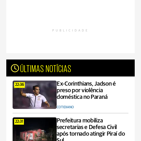
PUBLICIDADE
ÚLTIMAS NOTÍCIAS
Ex-Corinthians, Jadson é
22:36
preso por violência
doméstica no Paraná
COTIDIANO
Prefeitura mobiliza
22:31
secretarias e Defesa Civil
após tornado atingir Piraí do
Sul