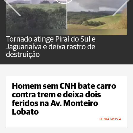
Tornado atinge Piraí do Sul e
H
Jaguariaíva e deixa rastro de
C
destruição
m
Homem sem CNH bate carro
contra trem e deixa dois
feridos na Av. Monteiro
Lobato
PONTA GROSSA