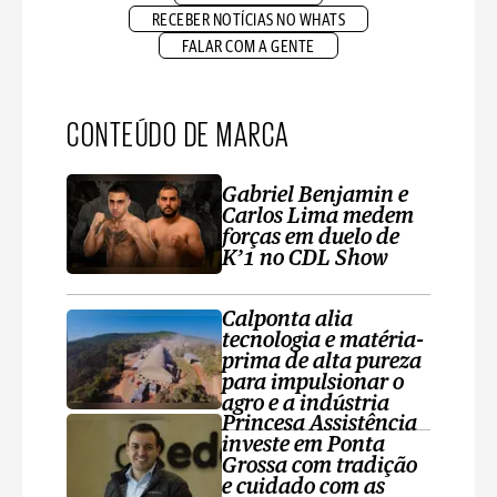
RECEBER NOTÍCIAS NO WHATS
FALAR COM A GENTE
CONTEÚDO DE MARCA
Gabriel Benjamin e
Carlos Lima medem
forças em duelo de
K’1 no CDL Show
Calponta alia
tecnologia e matéria-
prima de alta pureza
para impulsionar o
agro e a indústria
Princesa Assistência
investe em Ponta
Grossa com tradição
e cuidado com as