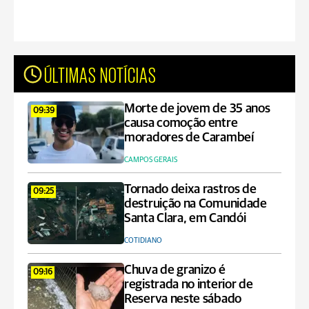
ÚLTIMAS NOTÍCIAS
Morte de jovem de 35 anos
09:39
causa comoção entre
moradores de Carambeí
CAMPOS GERAIS
Tornado deixa rastros de
09:25
destruição na Comunidade
Santa Clara, em Candói
COTIDIANO
Chuva de granizo é
09:16
registrada no interior de
Reserva neste sábado