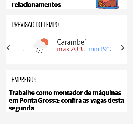
relacionamentos
PREVISÃO DO TEMPO
Carambeí
in 19°C
max 20°C
min 19°C
EMPREGOS
Trabalhe como montador de máquinas
em Ponta Grossa; confira as vagas desta
segunda