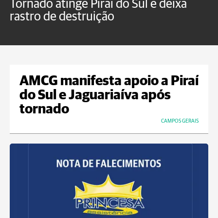
Tornado atinge Piraí do Sul e deixa
H
rastro de destruição
C
m
AMCG manifesta apoio a Piraí
do Sul e Jaguariaíva após
tornado
CAMPOS GERAIS