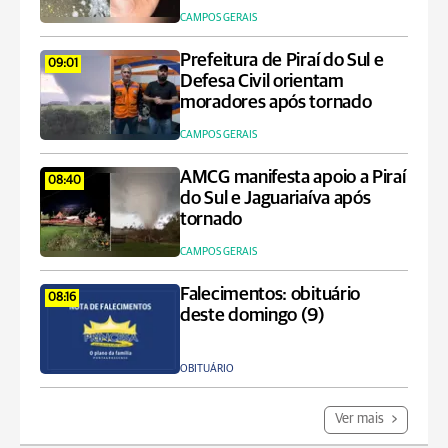
CAMPOS GERAIS
Prefeitura de Piraí do Sul e
09:01
Defesa Civil orientam
moradores após tornado
CAMPOS GERAIS
AMCG manifesta apoio a Piraí
08:40
do Sul e Jaguariaíva após
tornado
CAMPOS GERAIS
Falecimentos: obituário
08:16
deste domingo (9)
OBITUÁRIO
Ver mais