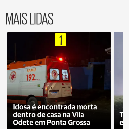
MAIS LIDAS
1
Idosa é encontrada morta
dentro de casa na Vila
To
Odete em Ponta Grossa
e 