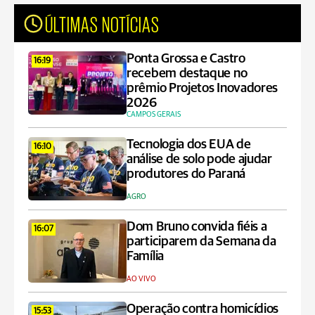
ÚLTIMAS NOTÍCIAS
Ponta Grossa e Castro
16:19
recebem destaque no
prêmio Projetos Inovadores
2026
CAMPOS GERAIS
Tecnologia dos EUA de
16:10
análise de solo pode ajudar
produtores do Paraná
AGRO
Dom Bruno convida fiéis a
16:07
participarem da Semana da
Família
AO VIVO
Operação contra homicídios
15:53