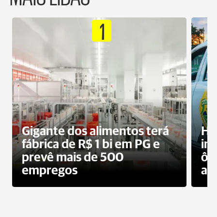
1
Gigante dos alimentos terá
Ho
fábrica de R$ 1 bi em PG e
im
prevê mais de 500
ôn
empregos
ac