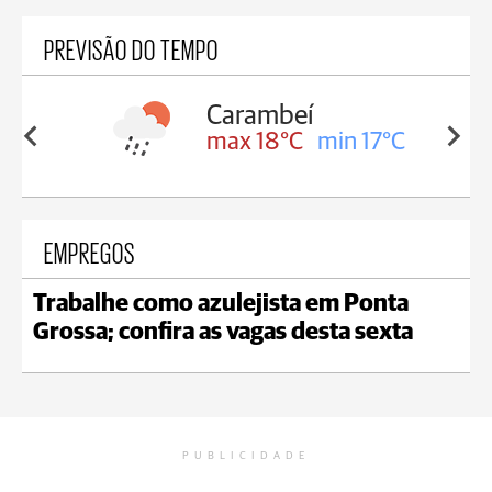
PREVISÃO DO TEMPO
Carambeí
in 18°C
max 18°C
min 17°C
EMPREGOS
Trabalhe como azulejista em Ponta
Grossa; confira as vagas desta sexta
PUBLICIDADE