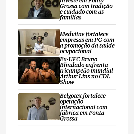
investe em Ponta
Grossa com tradição
e cuidado com as
famílias
Medvitae fortalece
empresas em PG com
a promoção da saúde
ocupacional
Ex-UFC Bruno
Blindado enfrenta
tricampeão mundial
Arthur Lins no CDL
Show
Belgotex fortalece
operação
internacional com
fábrica em Ponta
Grossa