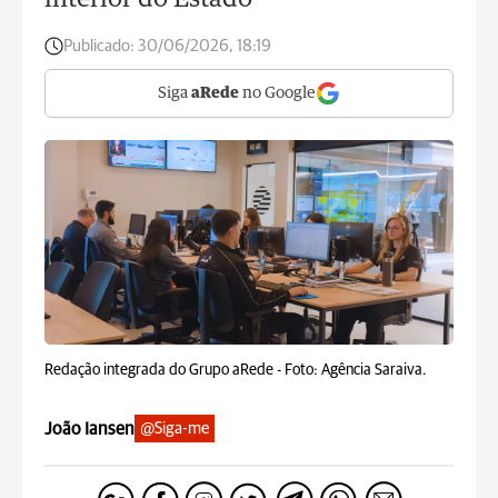
interior do Estado
Publicado:
30/06/2026, 18:19
Siga
aRede
no Google
Redação integrada do Grupo aRede -
Foto: Agência Saraiva.
João Iansen
@Siga-me