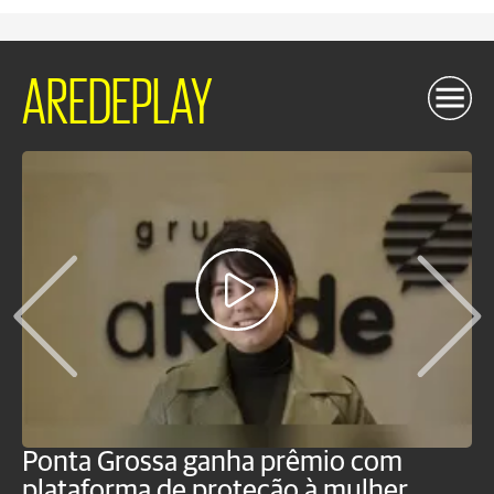
AREDEPLAY
Ponta Grossa ganha prêmio com
M
plataforma de proteção à mulher
m