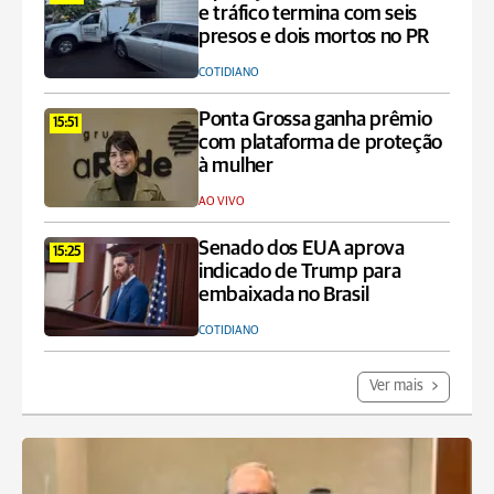
e tráfico termina com seis
presos e dois mortos no PR
COTIDIANO
Ponta Grossa ganha prêmio
15:51
com plataforma de proteção
à mulher
AO VIVO
Senado dos EUA aprova
15:25
indicado de Trump para
embaixada no Brasil
COTIDIANO
Ver mais