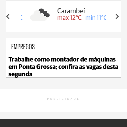
Carambeí
in 12°C
max 12°C
min 11°C
EMPREGOS
Trabalhe como montador de máquinas
em Ponta Grossa; confira as vagas desta
segunda
PUBLICIDADE