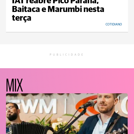
IAT reabre Pico Paraná,
Baitaca e Marumbi nesta
terça
COTIDIANO
PUBLICIDADE
MIX