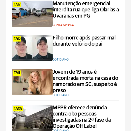
Manutenção emergencial
17:17
interdita rua que liga Olarias a
Uvaranas em PG
PONTA GROSSA
Filho morre após passar mal
17:15
durante velório do pai
COTIDIANO
Jovem de 19 anos é
17:11
encontrada morta na casa do
namorado em SC; suspeito é
preso
COTIDIANO
MPPR oferece denúncia
17:08
contra oito pessoas
investigadas na 2ª fase da
Operação Off Label
COTIDIANO