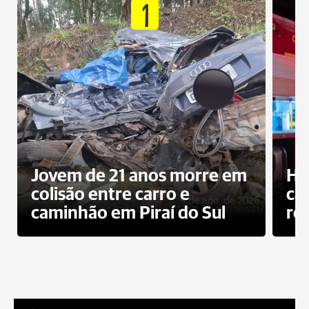
1
Jovem de 21 anos morre em
Ho
colisão entre carro e
ca
caminhão em Piraí do Sul
ro