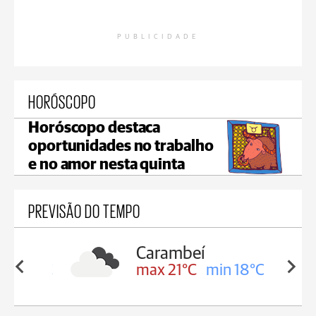
PUBLICIDADE
HORÓSCOPO
Horóscopo destaca
oportunidades no trabalho
e no amor nesta quinta
PREVISÃO DO TEMPO
Carambeí
in 19°C
max 21°C
min 18°C