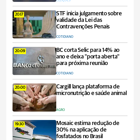
ELEIÇÕES
STF inicia julgamento sobre
20:17
validade da Lei das
Contravenções Penais
COTIDIANO
BC corta Selic para 14% ao
20:09
ano e deixa "porta aberta"
para próxima reunião
COTIDIANO
Cargill lança plataforma de
20:00
micronutrição e saúde animal
AGRO
Mosaic estima redução de
19:30
30% na aplicação de
fosfatados no Brasil