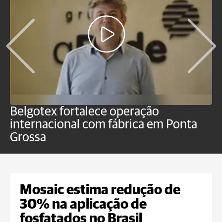
Belgotex fortalece operação
J
internacional com fábrica em Ponta
a
Grossa
Mosaic estima redução de
30% na aplicação de
fosfatados no Brasil