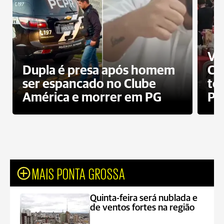
Ví
Dupla é presa após homem
Cl
ser espancado no Clube
te
América e morrer em PG
PG
MAIS PONTA GROSSA
Quinta-feira será nublada e
de ventos fortes na região