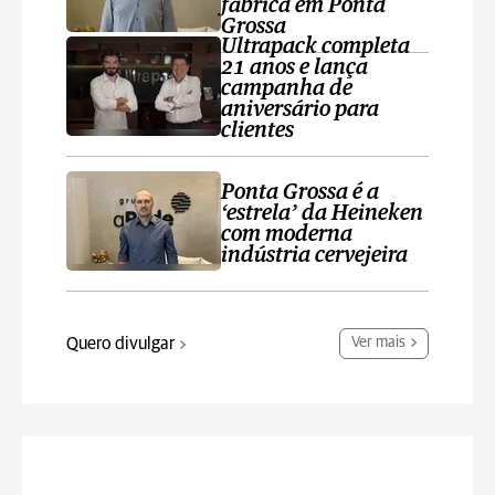
fábrica em Ponta
Grossa
Ultrapack completa
21 anos e lança
campanha de
aniversário para
clientes
Ponta Grossa é a
‘estrela’ da Heineken
com moderna
indústria cervejeira
Quero divulgar
Ver mais