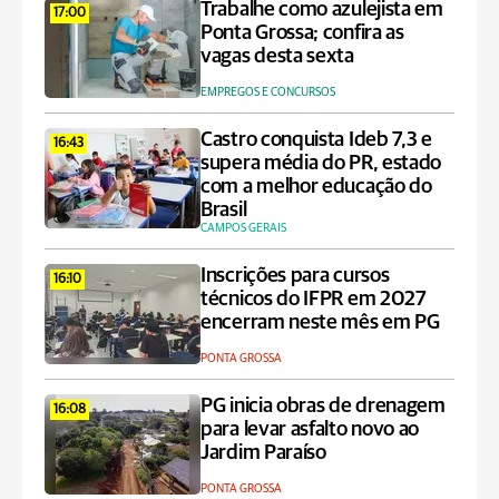
Trabalhe como azulejista em
17:00
Ponta Grossa; confira as
vagas desta sexta
EMPREGOS E CONCURSOS
Castro conquista Ideb 7,3 e
16:43
supera média do PR, estado
com a melhor educação do
Brasil
CAMPOS GERAIS
Inscrições para cursos
16:10
técnicos do IFPR em 2027
encerram neste mês em PG
PONTA GROSSA
PG inicia obras de drenagem
16:08
para levar asfalto novo ao
Jardim Paraíso
PONTA GROSSA