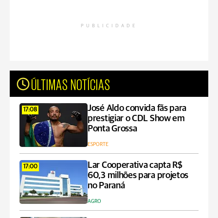
PUBLICIDADE
ÚLTIMAS NOTÍCIAS
José Aldo convida fãs para
17:08
prestigiar o CDL Show em
Ponta Grossa
ESPORTE
Lar Cooperativa capta R$
17:00
60,3 milhões para projetos
no Paraná
AGRO