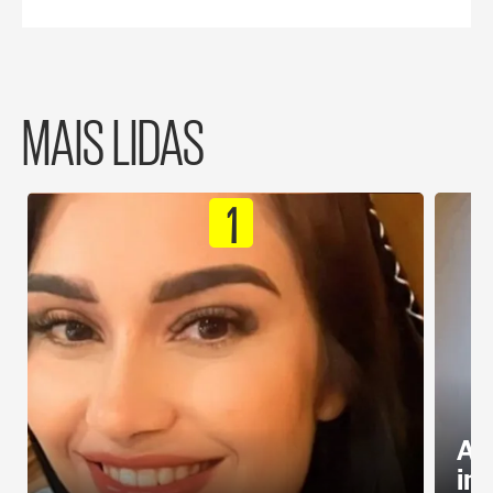
MAIS LIDAS
1
Al
in