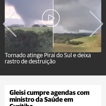
Tornado atinge Piraí do Sul e deixa
H
rastro de destruição
C
m
Gleisi cumpre agendas com
ministro da Saúde em