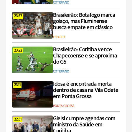
COTIDIANO
Brasileirão: Botafogo marca
23:37
golaço, mas Fluminense
busca empate em clássico
ESPORTE
Brasileirão: Coritiba vence
23:22
Chapecoense e se aproxima
do G5
COTIDIANO
Idosa é encontrada morta
23:11
dentro de casa na Vila Odete
em Ponta Grossa
PONTA GROSSA
Gleisi cumpre agendas com
22:51
ministro da Saúde em
Curitiba