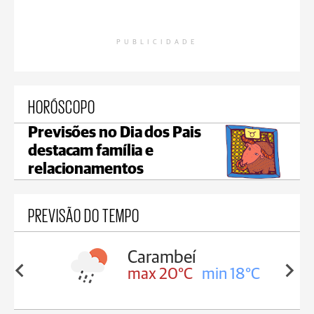
PUBLICIDADE
HORÓSCOPO
Previsões no Dia dos Pais
destacam família e
relacionamentos
PREVISÃO DO TEMPO
Carambeí
in 18°C
max 20°C
min 18°C