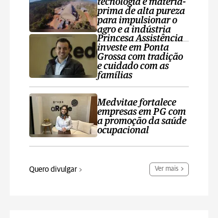
tecnologia e matéria-
prima de alta pureza
para impulsionar o
agro e a indústria
Princesa Assistência
investe em Ponta
Grossa com tradição
e cuidado com as
famílias
Medvitae fortalece
empresas em PG com
a promoção da saúde
ocupacional
Quero divulgar
Ver mais