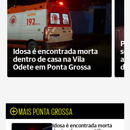
Pr
Idosa é encontrada morta
sec
dentro de casa na Vila
ap
Odete em Ponta Grossa
do
MAIS PONTA GROSSA
Idosa é encontrada morta