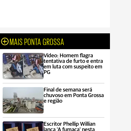
MAIS PONTA GROSSA
Vídeo: Homem flagra
tentativa de furto e entra
em luta com suspeito em
PG
Final de semana será
chuvoso em Ponta Grossa
e região
Escritor Phellip Willian
lança 'A fumaça' nesta