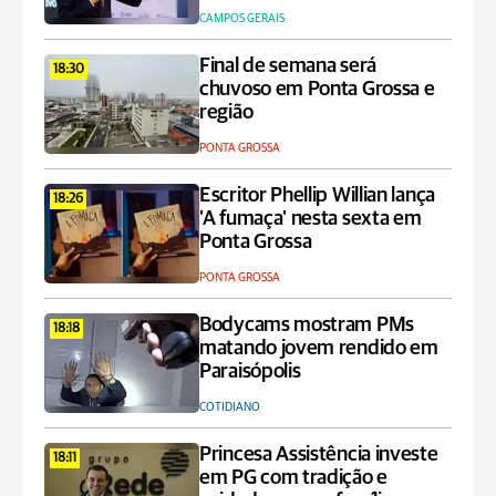
CAMPOS GERAIS
Final de semana será
18:30
chuvoso em Ponta Grossa e
região
PONTA GROSSA
Escritor Phellip Willian lança
18:26
'A fumaça' nesta sexta em
Ponta Grossa
PONTA GROSSA
Bodycams mostram PMs
18:18
matando jovem rendido em
Paraisópolis
COTIDIANO
Princesa Assistência investe
18:11
em PG com tradição e