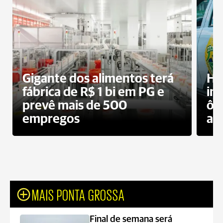
Gigante dos alimentos terá
Ho
fábrica de R$ 1 bi em PG e
im
prevê mais de 500
ôn
empregos
ac
MAIS PONTA GROSSA
Final de semana será