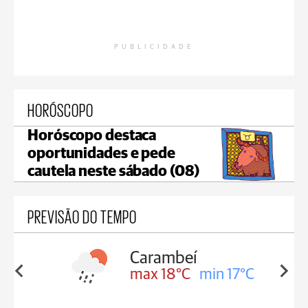
PUBLICIDADE
HORÓSCOPO
Horóscopo destaca
oportunidades e pede
cautela neste sábado (08)
PREVISÃO DO TEMPO
Carambeí
in 18°C
max 18°C
min 17°C