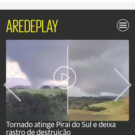
AREDEPLAY
Tornado atinge Piraí do Sul e deixa
H
rastro de destruição
C