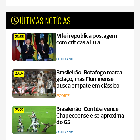
ÚLTIMAS NOTÍCIAS
Milei republica postagem
23:56
com críticas a Lula
COTIDIANO
Brasileirão: Botafogo marca
23:37
golaço, mas Fluminense
busca empate em clássico
ESPORTE
Brasileirão: Coritiba vence
23:22
Chapecoense e se aproxima
do G5
COTIDIANO