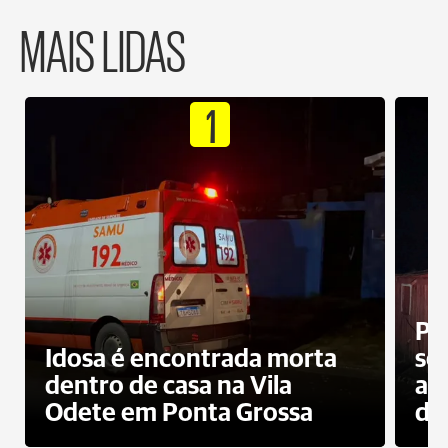
MAIS LIDAS
1
Pr
Idosa é encontrada morta
sec
dentro de casa na Vila
ap
Odete em Ponta Grossa
do