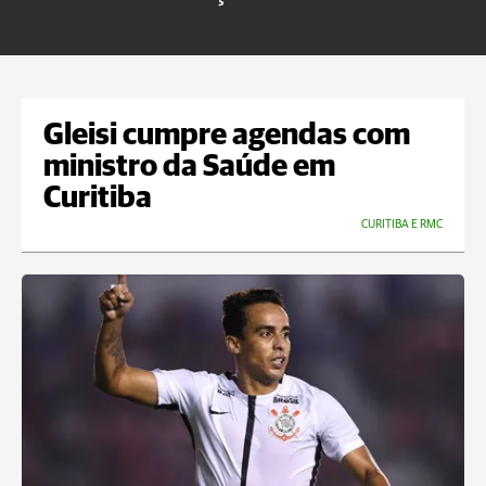
m
Gleisi cumpre agendas com
ministro da Saúde em
Curitiba
CURITIBA E RMC