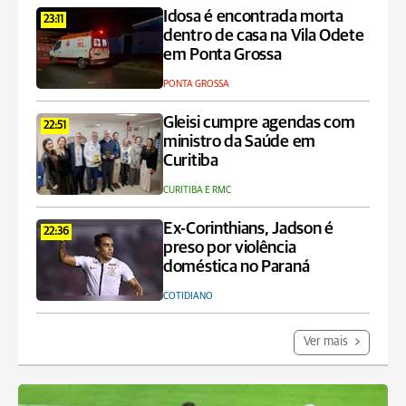
Idosa é encontrada morta
23:11
dentro de casa na Vila Odete
em Ponta Grossa
PONTA GROSSA
Gleisi cumpre agendas com
22:51
ministro da Saúde em
Curitiba
CURITIBA E RMC
Ex-Corinthians, Jadson é
22:36
preso por violência
doméstica no Paraná
COTIDIANO
Ver mais