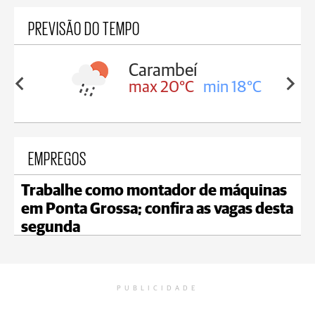
PREVISÃO DO TEMPO
Carambeí
in 18°C
max 20°C
min 18°C
EMPREGOS
Trabalhe como montador de máquinas
em Ponta Grossa; confira as vagas desta
segunda
PUBLICIDADE