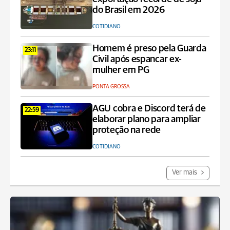
do Brasil em 2026
COTIDIANO
Homem é preso pela Guarda
23:11
Civil após espancar ex-
mulher em PG
PONTA GROSSA
AGU cobra e Discord terá de
22:59
elaborar plano para ampliar
proteção na rede
COTIDIANO
Ver mais