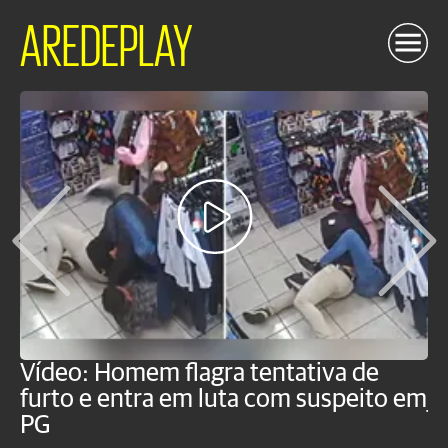
AREDEPLAY
Vídeo: Homem flagra tentativa de
B
furto e entra em luta com suspeito em
j
PG