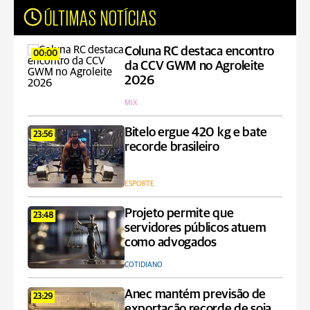
ÚLTIMAS NOTÍCIAS
Coluna RC destaca encontro
00:00
da CCV GWM no Agroleite
2026
MIX
Bitelo ergue 420 kg e bate
23:56
recorde brasileiro
ESPORTE
Projeto permite que
23:48
servidores públicos atuem
como advogados
COTIDIANO
Anec mantém previsão de
23:29
exportação recorde de soja