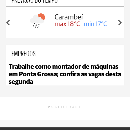
Carambeí
in 18°C
max 18°C
min 17°C
EMPREGOS
Trabalhe como montador de máquinas
em Ponta Grossa; confira as vagas desta
segunda
PUBLICIDADE