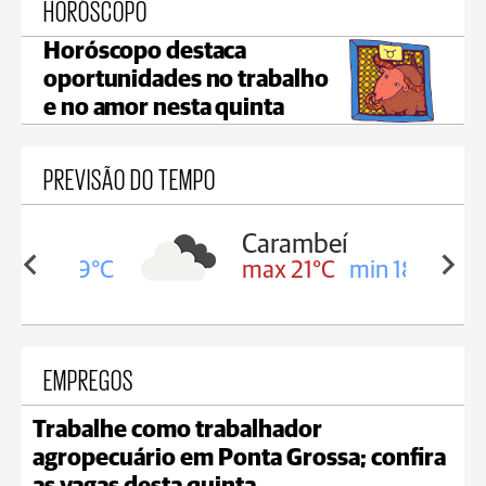
HORÓSCOPO
Horóscopo destaca
oportunidades no trabalho
e no amor nesta quinta
PREVISÃO DO TEMPO
Carambeí
in 19°C
max 21°C
min 18°C
EMPREGOS
Trabalhe como trabalhador
agropecuário em Ponta Grossa; confira