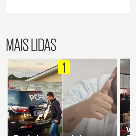
MAIS LIDAS
1
Ví