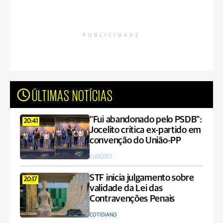
PUBLICIDADE
ÚLTIMAS NOTÍCIAS
"Fui abandonado pelo PSDB":
20:41
Jocelito critica ex-partido em
convenção do União-PP
ELEIÇÕES
STF inicia julgamento sobre
20:17
validade da Lei das
Contravenções Penais
COTIDIANO