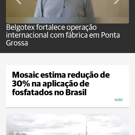
Belgotex fortalece operação
J
internacional com fábrica em Ponta
a
Grossa
Mosaic estima redução de
30% na aplicação de
fosfatados no Brasil
AGRO