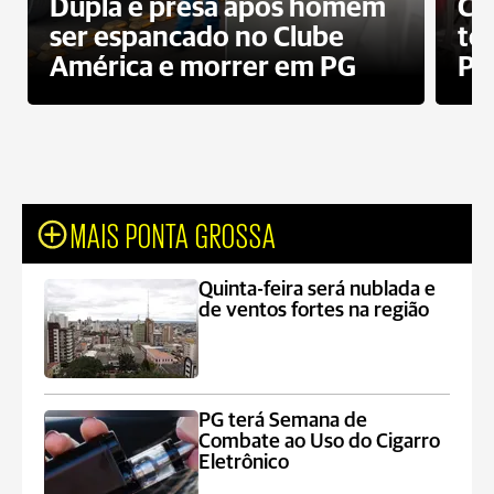
Dupla é presa após homem
Cl
ser espancado no Clube
te
América e morrer em PG
PG
MAIS PONTA GROSSA
Quinta-feira será nublada e
de ventos fortes na região
PG terá Semana de
Combate ao Uso do Cigarro
Eletrônico