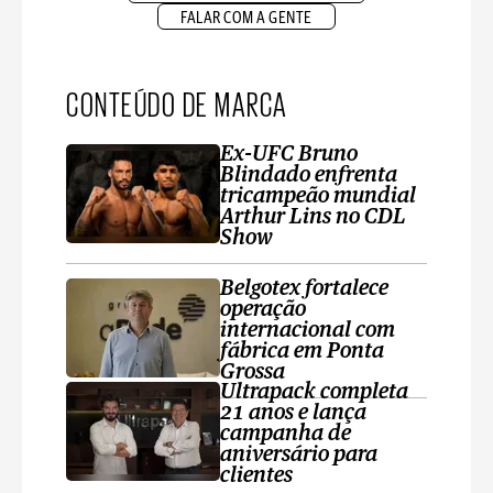
FALAR COM A GENTE
CONTEÚDO DE MARCA
Ex-UFC Bruno
Blindado enfrenta
tricampeão mundial
Arthur Lins no CDL
Show
Belgotex fortalece
operação
internacional com
fábrica em Ponta
Grossa
Ultrapack completa
21 anos e lança
campanha de
aniversário para
clientes