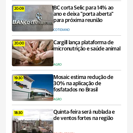
BC corta Selic para 14% ao
20:09
ano e deixa "porta aberta"
para próxima reunião
COTIDIANO
Cargill lança plataforma de
20:00
micronutrição e saúde animal
AGRO
Mosaic estima redução de
19:30
30% na aplicação de
fosfatados no Brasil
AGRO
Quinta-feira será nublada e
18:30
de ventos fortes na região