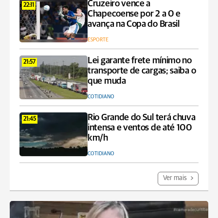
Cruzeiro vence a
22:11
Chapecoense por 2 a 0 e
avança na Copa do Brasil
ESPORTE
Lei garante frete mínimo no
21:57
transporte de cargas; saiba o
que muda
COTIDIANO
Rio Grande do Sul terá chuva
21:45
intensa e ventos de até 100
km/h
COTIDIANO
Ver mais