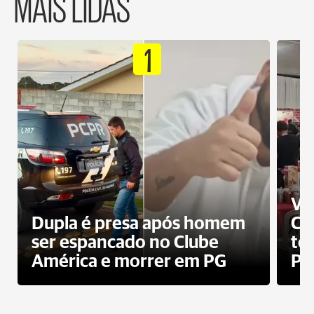
MAIS LIDAS
1
Ví
Dupla é presa após homem
Cl
ser espancado no Clube
te
América e morrer em PG
PG