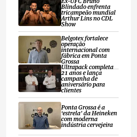
Ex-UFC Bruno
Blindado enfrenta
tricampeão mundial
Arthur Lins no CDL
Show
Belgotex fortalece
operação
internacional com
fábrica em Ponta
Grossa
Ultrapack completa
21 anos e lança
campanha de
aniversário para
clientes
Ponta Grossa é a
‘estrela’ da Heineken
com moderna
indústria cervejeira