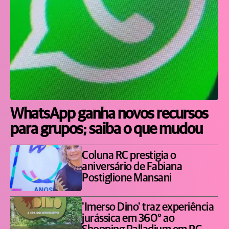
WhatsApp ganha novos recursos
para grupos; saiba o que mudou
Coluna RC prestigia o
aniversário de Fabiana
Postiglione Mansani
'Imerso Dino' traz experiência
jurássica em 360° ao