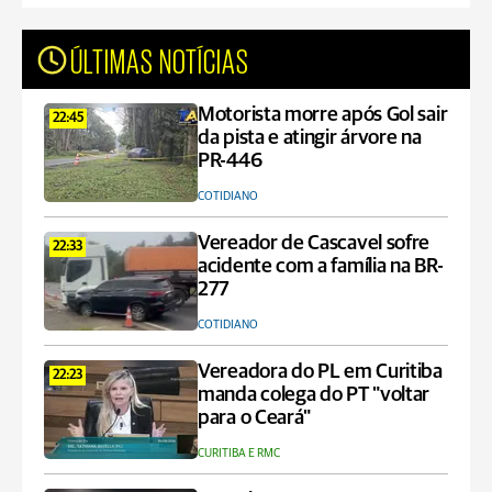
ÚLTIMAS NOTÍCIAS
Motorista morre após Gol sair
22:45
da pista e atingir árvore na
PR-446
COTIDIANO
Vereador de Cascavel sofre
22:33
acidente com a família na BR-
277
COTIDIANO
Vereadora do PL em Curitiba
22:23
manda colega do PT "voltar
para o Ceará"
CURITIBA E RMC