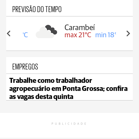
PREVISÃO DO TEMPO
Carambeí
in 19°C
max 21°C
min 18°C
EMPREGOS
Trabalhe como trabalhador
agropecuário em Ponta Grossa; confira
as vagas desta quinta
PUBLICIDADE