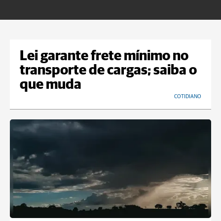
U
Lei garante frete mínimo no
transporte de cargas; saiba o
que muda
COTIDIANO