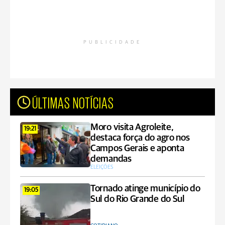
PUBLICIDADE
ÚLTIMAS NOTÍCIAS
Moro visita Agroleite,
19:21
destaca força do agro nos
Campos Gerais e aponta
demandas
ELEIÇÕES
Tornado atinge município do
19:05
Sul do Rio Grande do Sul