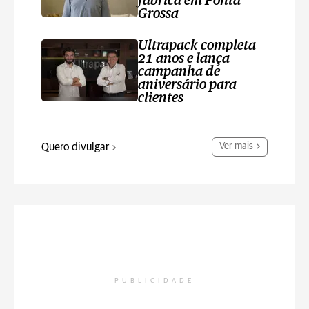
fábrica em Ponta
Grossa
Ultrapack completa
21 anos e lança
campanha de
aniversário para
clientes
Quero divulgar
Ver mais
PUBLICIDADE