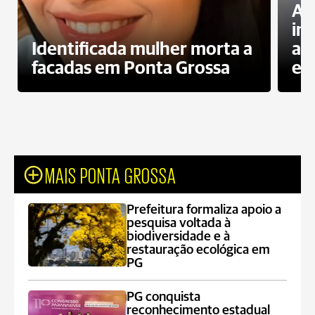
Al
in
Identificada mulher morta a
ag
facadas em Ponta Grossa
es
MAIS PONTA GROSSA
Prefeitura formaliza apoio a
pesquisa voltada à
biodiversidade e à
restauração ecológica em
PG
PG conquista
reconhecimento estadual