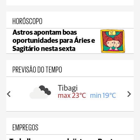
HORÓSCOPO
Astros apontam boas
oportunidades para Áries e
Sagitário nesta sexta
PREVISÃO DO TEMPO
Telêmaco Borba
in 19°C
max 23°C
min 19°C
EMPREGOS