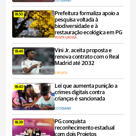
COTIDIANO
Prefeitura formaliza apoio a
18:50
pesquisa voltada à
biodiversidade e à
restauração ecológica em PG
PONTA GROSSA
Vini Jr. aceita proposta e
18:46
renova contrato com o Real
Madrid até 2032
ESPORTE
Lei que aumenta punição a
18:40
crimes digitais contra
crianças é sancionada
COTIDIANO
PG conquista
18:39
reconhecimento estadual
com dois Projetos