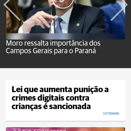
Moro ressalta importância dos
E
Campos Gerais para o Paraná
m
Lei que aumenta punição a
crimes digitais contra
crianças é sancionada
COTIDIANO