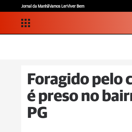
Jornal da Manhã
Vamos Ler
Viver Bem
Foragido pelo 
é preso no bai
PG