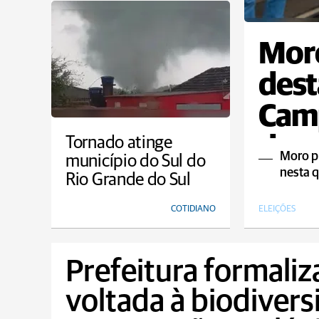
Moro
dest
Camp
dem
Tornado atinge
Moro p
município do Sul do
nesta q
Rio Grande do Sul
COTIDIANO
ELEIÇÕES
Prefeitura formaliz
voltada à biodivers