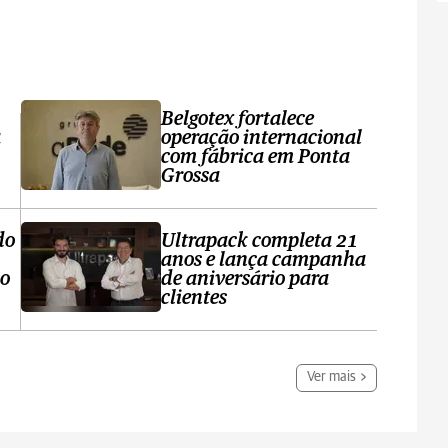
Belgotex fortalece
a
operação internacional
com fábrica em Ponta
Grossa
do
Ultrapack completa 21
anos e lança campanha
no
de aniversário para
clientes
Ver mais