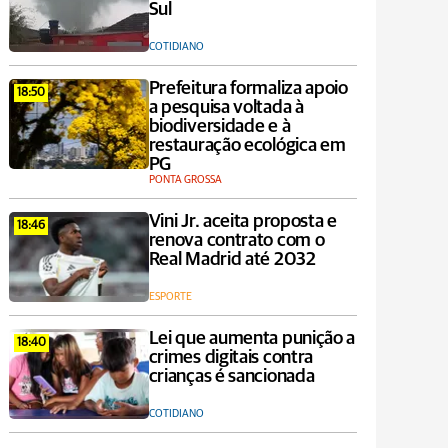
Sul
COTIDIANO
Prefeitura formaliza apoio
18:50
a pesquisa voltada à
biodiversidade e à
restauração ecológica em
PG
PONTA GROSSA
Vini Jr. aceita proposta e
18:46
renova contrato com o
Real Madrid até 2032
ESPORTE
Lei que aumenta punição a
18:40
crimes digitais contra
crianças é sancionada
COTIDIANO