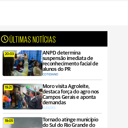
ÚLTIMAS NOTÍCIAS
ANPD determina
20:03
suspensão imediata de
reconhecimento facial de
alunos do PR
COTIDIANO
Moro visita Agroleite,
19:21
destaca força do agro nos
Campos Gerais e aponta
demandas
ELEIÇÕES
Tornado atinge município
19:05
do Sul do Rio Grande do