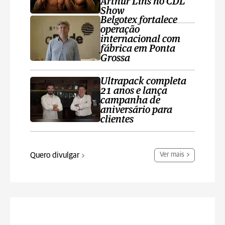
Arthur Lins no CDL
Show
Belgotex fortalece
operação
internacional com
fábrica em Ponta
Grossa
Ultrapack completa
21 anos e lança
campanha de
aniversário para
clientes
Quero divulgar
Ver mais