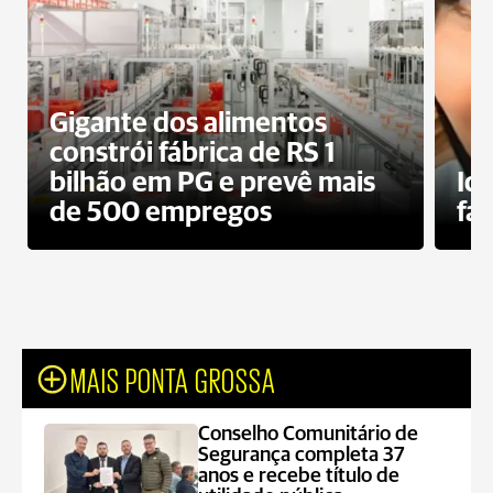
Gigante dos alimentos
constrói fábrica de RS 1
bilhão em PG e prevê mais
Id
de 500 empregos
fa
MAIS PONTA GROSSA
Conselho Comunitário de
Segurança completa 37
anos e recebe título de