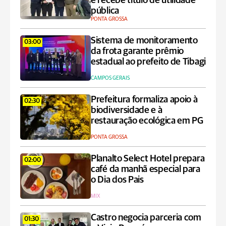
e recebe título de utilidade
pública
PONTA GROSSA
Sistema de monitoramento
03:00
da frota garante prêmio
estadual ao prefeito de Tibagi
CAMPOS GERAIS
Prefeitura formaliza apoio à
02:30
biodiversidade e à
restauração ecológica em PG
PONTA GROSSA
Planalto Select Hotel prepara
02:00
café da manhã especial para
o Dia dos Pais
MIX
Castro negocia parceria com
01:30