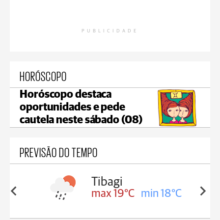
PUBLICIDADE
HORÓSCOPO
Horóscopo destaca
oportunidades e pede
cautela neste sábado (08)
PREVISÃO DO TEMPO
a
Tibagi
in 18°C
max 19°C
min 18°C