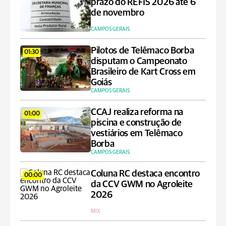
prazo do REFIS 2026 até 6
de novembro
CAMPOS GERAIS
Pilotos de Telêmaco Borba
01:30
disputam o Campeonato
Brasileiro de Kart Cross em
Goiás
CAMPOS GERAIS
CCAJ realiza reforma na
01:00
piscina e construção de
vestiários em Telêmaco
Borba
CAMPOS GERAIS
Coluna RC destaca encontro
00:00
da CCV GWM no Agroleite
2026
MIX