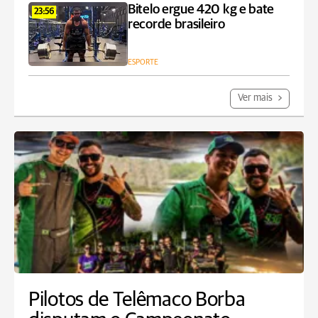
Bitelo ergue 420 kg e bate
23:56
recorde brasileiro
ESPORTE
Ver mais
Pilotos de Telêmaco Borba