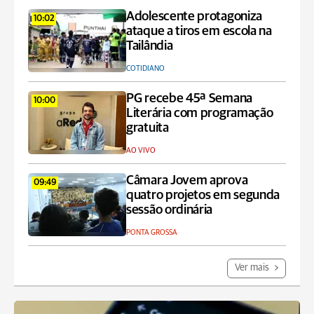
Adolescente protagoniza
10:02
ataque a tiros em escola na
Tailândia
COTIDIANO
PG recebe 45ª Semana
10:00
Literária com programação
gratuita
AO VIVO
Câmara Jovem aprova
09:49
quatro projetos em segunda
sessão ordinária
PONTA GROSSA
Ver mais