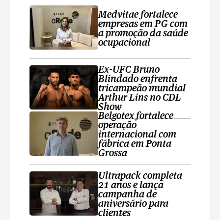
Medvitae fortalece
empresas em PG com
a promoção da saúde
ocupacional
Ex-UFC Bruno
Blindado enfrenta
tricampeão mundial
Arthur Lins no CDL
Show
Belgotex fortalece
operação
internacional com
fábrica em Ponta
Grossa
Ultrapack completa
21 anos e lança
campanha de
aniversário para
clientes