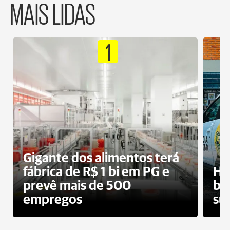
MAIS LIDAS
1
Gigante dos alimentos terá
fábrica de R$ 1 bi em PG e
Ho
prevê mais de 500
bo
empregos
su