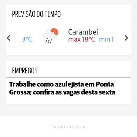
PREVISÃO DO TEMPO
Carambeí
in 18°C
max 18°C
min 17°C
EMPREGOS
Trabalhe como azulejista em Ponta
Grossa; confira as vagas desta sexta
PUBLICIDADE