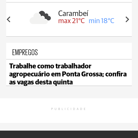
Carambeí
in 19°C
max 21°C
min 18°C
EMPREGOS
Trabalhe como trabalhador
agropecuário em Ponta Grossa; confira
as vagas desta quinta
PUBLICIDADE