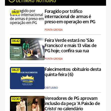
Foragido por tráfico
06:51
internacional de armas é
preso em operação em PG
PONTA GROSSA
Feira Verde estará no 'São
06:42
Francisco' e mais 13 vilas de
PG hoje; confira sua rua
PONTA GROSSA
Falecimentos: obituário desta
06:27
quinta-feira (6)
OBITUÁRIO
Vereadores de PG aprovam
02:30
inclusão da peça 'A Paixão de
Cristo' no calendário