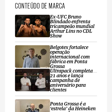
CONTEÚDO DE MARCA
Ex-UFC Bruno
Blindado enfrenta
tricampeão mundial
Arthur Lins no CDL
Show
Belgotex fortalece
operação
internacional com
fábrica em Ponta
Grossa
Ultrapack completa
21 anos e lança
campanha de
aniversário para
clientes
Ponta Grossa é a
‘estrela’ da Heineken