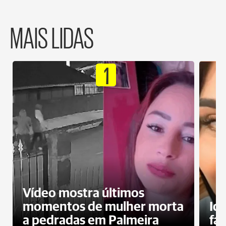
MAIS LIDAS
1
Vídeo mostra últimos
momentos de mulher morta
Id
a pedradas em Palmeira
fa