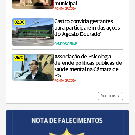
municipal
PONTA GROSSA
Castro convida gestantes
02:00
para participarem das ações
do ‘Agosto Dourado’
CAMPOS GERAIS
Associação de Psicologia
01:30
defende políticas públicas de
saúde mental na Câmara de
PG
PONTA GROSSA
Ver mais