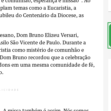
a e comunhão, esperança e missão”. Ao
mplam temas como a Eucaristia, a
bileu do Centenário da Diocese, as
cesano, Dom Bruno Elizeu Versari,
Asilo São Vicente de Paulo. Durante a
caristia como mistério de comunhão e
 Dom Bruno recordou que a celebração
 e dons em uma mesma comunidade de fé,
o.
LICIDADE