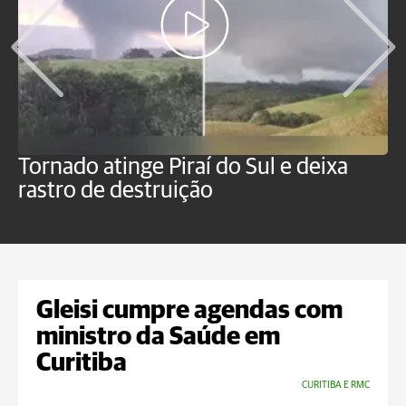
Tornado atinge Piraí do Sul e deixa
H
rastro de destruição
C
m
Gleisi cumpre agendas com
ministro da Saúde em
Curitiba
CURITIBA E RMC