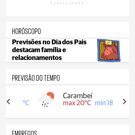
PUBLICIDADE
HORÓSCOPO
Previsões no Dia dos Pais
destacam família e
relacionamentos
PREVISÃO DO TEMPO
Carambeí
in 18°C
max 20°C
min 18°C
EMPREGOS