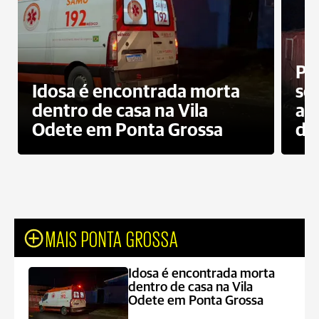
Pr
Idosa é encontrada morta
sec
dentro de casa na Vila
ap
Odete em Ponta Grossa
do
MAIS PONTA GROSSA
Idosa é encontrada morta
dentro de casa na Vila
Odete em Ponta Grossa