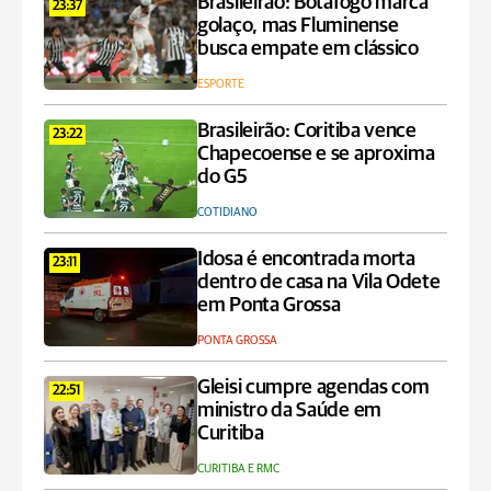
Brasileirão: Botafogo marca
23:37
golaço, mas Fluminense
busca empate em clássico
ESPORTE
Brasileirão: Coritiba vence
23:22
Chapecoense e se aproxima
do G5
COTIDIANO
Idosa é encontrada morta
23:11
dentro de casa na Vila Odete
em Ponta Grossa
PONTA GROSSA
Gleisi cumpre agendas com
22:51
ministro da Saúde em
Curitiba
CURITIBA E RMC